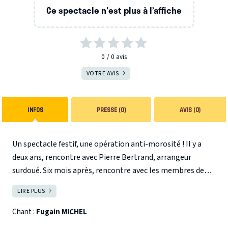
Ce spectacle n'est plus à l’affiche
0
0
avis
VOTRE AVIS
INFOS
PRESSE (0)
AVIS (0)
Un spectacle festif, une opération anti-morosité ! Il y a
deux ans, rencontre avec Pierre Bertrand, arrangeur
surdoué. Six mois après, rencontre avec les membres de
Pluribus. Aujourd’hui c’est reparti pour une aventure un
LIRE PLUS
FERMER
peu dingue, en tout cas hors des sentiers battus, ils sont
douze sur scène : cordes, cuivres, percussions avec des
Chant :
Fugain MICHEL
chœurs partout !