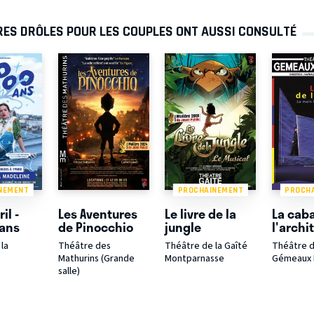
IRES DRÔLES POUR LES COUPLES ONT AUSSI CONSULTÉ
NEMENT
PROCHAINEMENT
PROCH
il -
Les Aventures
Le livre de la
La cab
 ans
de Pinocchio
jungle
l'archi
la
Théâtre des
Théâtre de la Gaîté
Théâtre 
Mathurins (Grande
Montparnasse
Gémeaux P
salle)