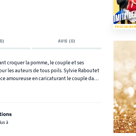
PROCHAINE
0)
AVIS (0)
uer la pomme, le couple et ses
ous poils. Sylvie Raboutet
 dans
s drôles inédites racontées à deux.
tions
lus à