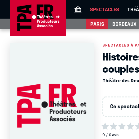
SPECTACLES
THÉÂ
PARIS
BORDEAUX
SPECTACLES À P
Histoire
couple
Théâtre des Deux
Ce spectacle
0
0
avis