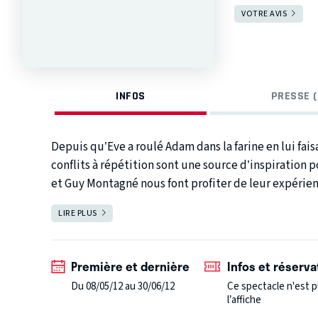
VOTRE AVIS
INFOS
PRESSE (
Depuis qu’Eve a roulé Adam dans la farine en lui faisant croq
conflits à répétition sont une source d’inspiration pour les auteurs de t
et Guy Montagné nous font profiter de leur expérience amoureuse en caricaturant le couple
tous ses états avec des histoire
LIRE PLUS
FERMER
Première et dernière
Infos et réserva
Du 08/05/12 au 30/06/12
Ce spectacle n'est p
l’affiche