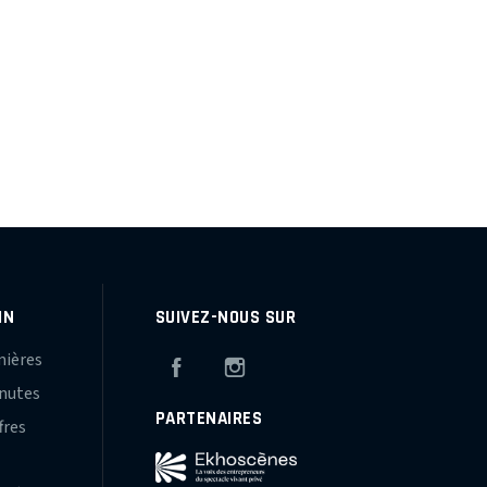
IN
SUIVEZ-NOUS SUR
mières
Facebook
Instagram
inutes
PARTENAIRES
fres
s