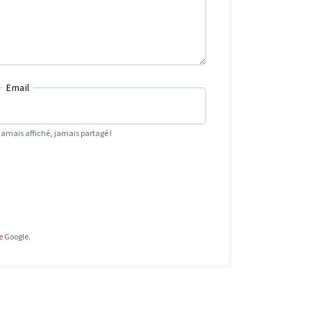
Email
Jamais affiché, jamais partagé !
e
Google.