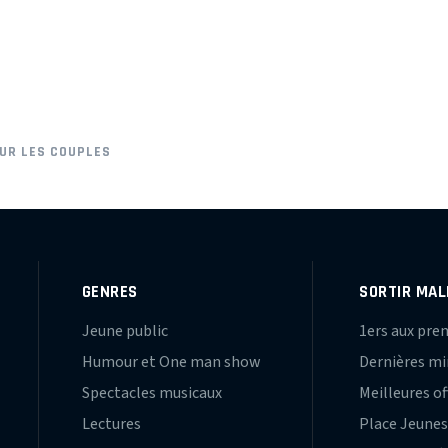
UR LES COUPLES
GENRES
SORTIR MAL
Jeune public
1ers aux pre
Humour et One man show
Dernières m
Spectacles musicaux
Meilleures of
Lectures
Place Jeune