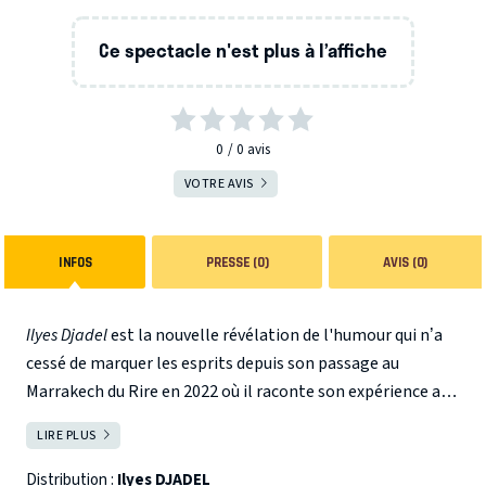
Ce spectacle n'est plus à l’affiche
0
0
avis
VOTRE AVIS
INFOS
PRESSE (0)
AVIS (0)
Ilyes Djadel
est la nouvelle révélation de l'humour qui n’a
cessé de marquer les esprits depuis son passage au
Marrakech du Rire en 2022 où il raconte son expérience au
Lycée Catholique.
LIRE PLUS
FERMER
Après un parcours scolaire chaotique et plusieurs millions
de vues sur les réseaux sociaux, de la cité au lycée
Distribution :
Ilyes DJADEL