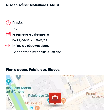
catholique, Ilyes nous raconte tout sur scène !
Mise en scène :
Mohamed HAMIDI
Jamel Debbouze et Kev Adams le repèrent et décident de
Durée
produire son premier spectacle VRAI, qui connaît un succès
1h20
fulgurant depuis 2023.
Première et dernière
Du 12/06/25 au 15/06/25
Après avoir conquis plus de 100 000 spectateurs dans toute
Infos et réservations
la France, La Cigale et L’Olympia SOLD OUT, Ilyes revient
Ce spectacle n'est plus à l’affiche
sur scène près de chez vous.
Plan d’accès Palais des Glaces