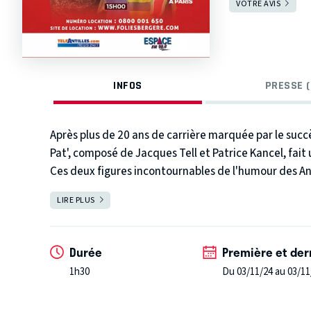
VOTRE AVIS
INFOS
PRESSE (
Après plus de 20 ans de carrière marquée par le succè
Pat', composé de Jacques Tell et Patrice Kancel, fait
Ces deux figures incontournables de l'humour des Anti
avec un spectacle intitulé "Retour en Force".
LIRE PLUS
FERMER
Jak & Pat' sont connus pour leur style unique, mêlan
personnages inoubliables tels que Omer au Queen, Ma
Durée
Première et der
spectacle revisite leurs grands classiques tout en i
1h30
Du 03/11/24 au 03/11
réservant des surprises inédites au public. Après plus
en coulisse pour ce grand retour, et promettent de 