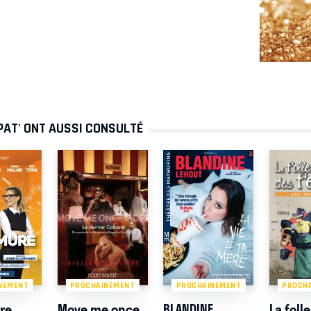
PAT' ONT AUSSI CONSULTÉ
NEMENT
PROCHAINEMENT
PROCHAINEMENT
PROCH
re
Move me once
BLANDINE
La folle