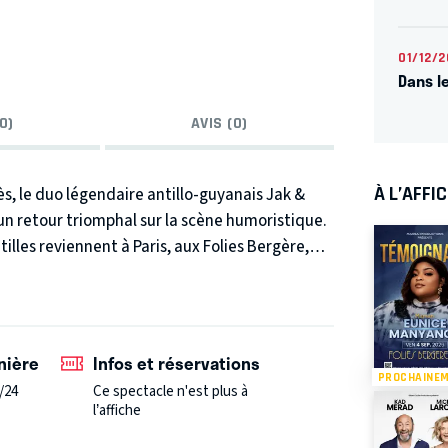
01/12/2
Dans l
0)
AVIS (0)
À L’AFFI
s, le duo légendaire antillo-guyanais Jak &
 un retour triomphal sur la scène humoristique.
lles reviennent à Paris, aux Folies Bergère,
t humour absurde et réalisme, et pour leurs
mie et Tibrino, ou encore Les Infirmières. Ce
nière
Infos et réservations
ntroduisant de nouveaux sketches et en
PROCHAINE
/24
Ce spectacle n'est plus à
ieurs années d'absence, Jak & Pat' ont travaillé
l’affiche
relancer le mouvement humoristique antillo-