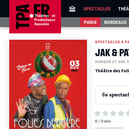
SPECTACLES
THÉÂ
PARIS
BORDEAUX
SPECTACLES À P
JAK & PA
HUMOUR ET ONE 
Théâtre des Foli
Ce spectacle
0
0
avis