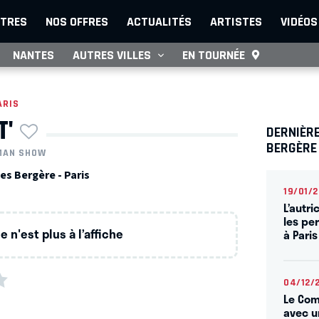
TRES
NOS OFFRES
ACTUALITÉS
ARTISTES
VIDÉOS
NANTES
AUTRES VILLES
EN TOURNÉE
ARIS
T'
DERNIÈRE
BERGÈRE
MAN SHOW
es Bergère - Paris
19/01/
L’autri
les pe
 n'est plus à l’affiche
à Paris
04/12/
Le Com
avec u