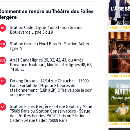
 intacte.
Comment se rendre au Théâtre des Folies
Bergère
qui s'annonce comme un événement
! Soyez prêts pour une nouvelle aventure
Station Cadet Ligne 7 ou Station Grands
PROCHAINE
Boulevards Ligne 8 ou 9
Station Gare du Nord B ou D - Station Auber
ligne A
Arrêt Cadet lignes 26, 32, 42, 43, ou Arrêt
Provence-Faubourg Montmartre lignes 48, 67,
74 ou 85
PROCHAINE
Parking Drouot - 12/14 rue Chauchat - 75009
Paris Forfait de 12€ pour 8 heures de
stationnement* (18h à 2h) Offre valable le soir
uniquement
Station Folies Bergère - 14 rue Geoffroy Marie
75009 Paris ou Station Conservatoire - 59 rue
des Petites Ecuries 75010 Paris ou Station
Cadet - 24 rue Cadet 75009 Paris
PROCHAINE