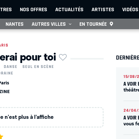
TRES
NOS OFFRES
ACTUALITÉS
ARTISTES
VIDÉOS
NANTES
AUTRES VILLES
EN TOURNÉE
ARIS
erai pour toi
DERNIÈRE
DANSE
SEUL EN SCÈNE
ORAINE
15/08/
Paris
A VOIR
théâtr
TZINE
24/04/
 n'est plus à l’affiche
A VOIR 
vous fe