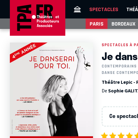
SPECTACLES
THÉÂ
PARIS
BORDEAUX
SPECTACLES À P
Je dans
CONTEMPORAINS
DANSE CONTEMP
Théâtre Lepic - 
De
Sophie GALI
Ce spectacle