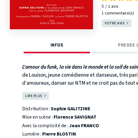
5
1
avis
1 commentaire(s)
VOTRE AVIS
INFOS
PRESSE (
L'amour du funk, la vie dans le monde et la soif de sai
de Louison, jeune comédienne et danseuse, très paris
d’amoureux, danser sur NTM et ne croit pas du tout 
et la pousser vers une quête de sens radicale.
LIRE PLUS
FERMER
C’est l’histoire de son parcours ardent qui la mènera v
avant de trouver le Christ de façon inattendue.
Distribution :
Sophie GALITZINE
Mise en scène :
Florence SAVIGNAT
Avec la complicité de :
Jean FRANCO
Lumière :
Pierre BLOSTIN