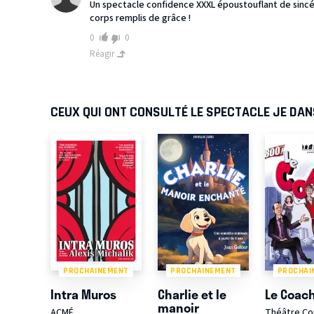
Un spectacle confidence XXXL époustouflant de sincér
corps remplis de grâce !
0
0
Réagir
CEUX QUI ONT CONSULTÉ LE SPECTACLE JE DAN
PROCHAINEMENT
PROCHAINEMENT
PROCHAI
Intra Muros
Charlie et le
Le Coac
manoir
ACMÉ
Théâtre C