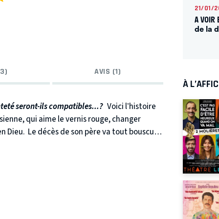
21/01/
A VOIR
de la 
3)
AVIS (1)
À L’AFFI
nteté seront-ils compatibles...?
Voici l’histoire
ienne, qui aime le vernis rouge, changer
en Dieu.
Le décès de son père va tout bousculer
ers plusieurs spiritualités,