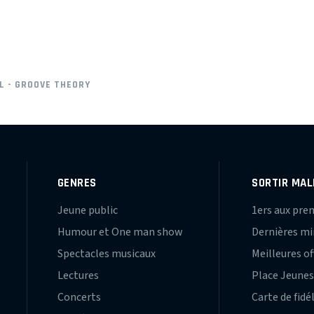
L - GROOVE THEORY
GENRES
SORTIR MAL
Jeune public
1ers aux pre
Humour et One man show
Dernières m
Spectacles musicaux
Meilleures of
Lectures
Place Jeune
Concerts
Carte de fidé