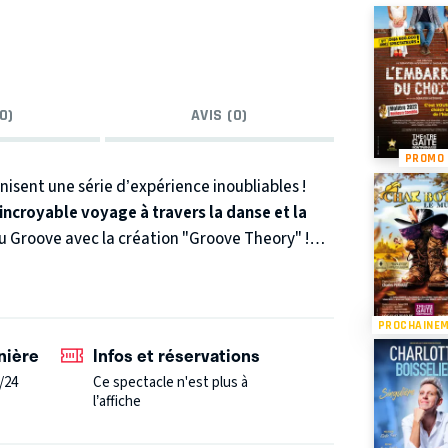
0)
AVIS (0)
PROMO
isent une série d’expérience inoubliables !
incroyable voyage à travers la danse et la
u Groove avec la création "Groove Theory" !
 danse, la musique et l'expression. Rejoignez
ues de cette essence insaisissable à travers: le
PROCHAINE
nière
Infos et réservations
/24
Ce spectacle n'est plus à
l’affiche