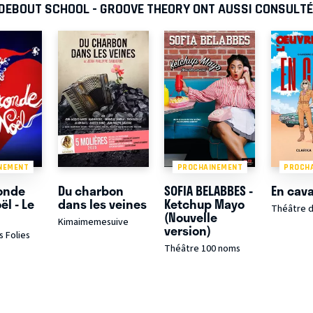
 DEBOUT SCHOOL - GROOVE THEORY ONT AUSSI CONSULTÉ
NEMENT
PROCHAINEMENT
PROCH
onde
Du charbon
SOFIA BELABBES -
En cav
ël - Le
dans les veines
Ketchup Mayo
Théâtre d
(Nouvelle
Kimaimemesuive
version)
 Folies
Théâtre 100 noms