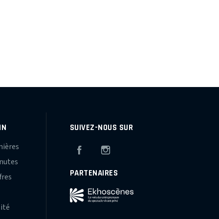
IN
SUIVEZ-NOUS SUR
mières
Facebook
Instagram
inutes
PARTENAIRES
fres
s
lité