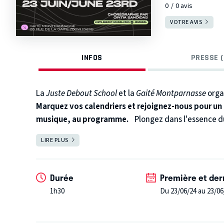
0
0
avis
VOTRE AVIS
INFOS
PRESSE (
La
Juste Debout School
et la
Gaité Montparnasse
organ
Marquez vos calendriers et rejoignez-nous pour un 
musique, au programme.
Plongez dans l'essence d
Explorez l'énergie mystérieuse du Groove à travers la
LIRE PLUS
FERMER
dix artistes qui dévoilent sur scène des facettes uniq
mouvement, le son et l'émotion.
Durée
Première et der
1h30
Du 23/06/24 au 23/06