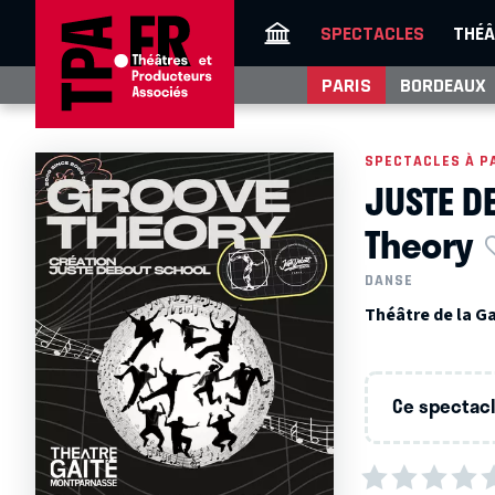
SPECTACLES
THÉÂ
PARIS
BORDEAUX
SPECTACLES À P
JUSTE D
Theory
DANSE
Théâtre de la G
Ce spectacle