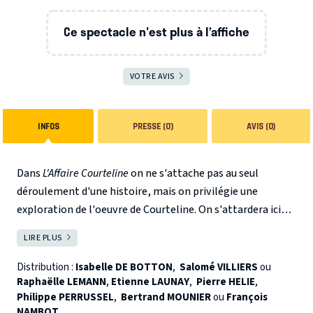
Ce spectacle n'est plus à l’affiche
VOTRE AVIS
INFOS
PRESSE (0)
AVIS (0)
Dans
L'Affaire Courteline
on ne s'attache pas au seul
déroulement d'une histoire, mais on privilégie une
exploration de l'oeuvre de Courteline. On s'attardera ici
sur trois grands thèmes chers à l'auteur : le ménage, les
LIRE PLUS
FERMER
employés pour terminer en apothéose avec le judiciaire.
Ces personnages bourrés de défauts et de vices sont-ils
Distribution :
Isabelle DE BOTTON
,
Salomé VILLIERS
ou
réellement antipathiques et que reste t'il aujourd'hui de
Raphaëlle LEMANN
,
Etienne LAUNAY
,
Pierre HELIE
,
Philippe PERRUSSEL
,
Bertrand MOUNIER
ou
François
ces pleutres et de cet univers piquant que dépeint
NAMBOT