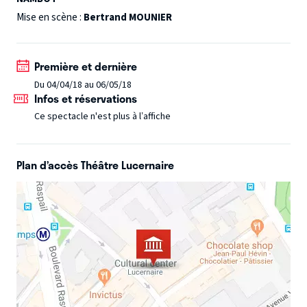
Courteline ?
En bref, tout se passe dans un théâtre, on y
Mise en scène :
Bertrand MOUNIER
est, on le voit et on l'assume.
Première et dernière
Du 04/04/18 au 06/05/18
Infos et réservations
Ce spectacle n'est plus à l’affiche
Plan d’accès Théâtre Lucernaire