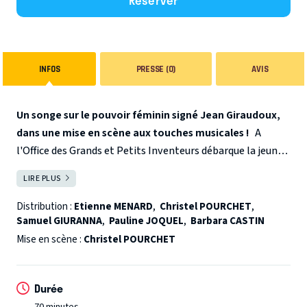
Réserver
INFOS
PRESSE (0)
AVIS
Un songe sur le pouvoir féminin signé Jean Giraudoux,
dans une mise en scène aux touches musicales !
A
l'Office des Grands et Petits Inventeurs débarque la jeune
Agnès. Elle cherche un travail mais ne parvient pas à
LIRE PLUS
FERMER
passer la barrière de l'huissier. Un mystérieux Monsieur de
Bellac lui livre alors un secret : pour obtenir ce qu'elle
Distribution :
Etienne MENARD
,
Christel POURCHET
,
Samuel GIURANNA
,
Pauline JOQUEL
,
Barbara CASTIN
désire auprès des hommes, il faut leur dire qu'ils sont
beaux…
Mise en scène :
Christel POURCHET
Durée
70 minutes