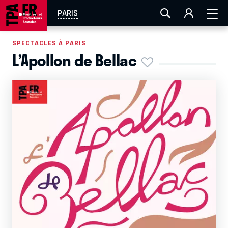
AIX-MARSEILLE
AURAY
CAEN
LA ROCHELLE
PARIS
ROUEN
TOULOUSE
FESTIVAL OFF AVIGNON
SPECTACLES À PARIS
L’Apollon de Bellac
EN TOURNÉE