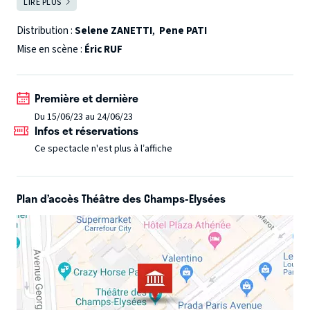
LIRE PLUS
FERMER
jeunesse dénuée de tout à l’insatisfaction perpétuelle de
la bourgeoise parisienne.
Un ton, un rythme, des répliques
Distribution :
Selene ZANETTI
,
Pene PATI
qui fusent, des airs de pure volupté, un orchestre qui
Mise en scène :
Éric RUF
scintille et se love dans les voix : ce sont, jetées avec un
sens de l’invention et de la concision extraordinaire,
Première et dernière
quelques-unes des formules géniales de Puccini qui
Du 15/06/23 au 24/06/23
courent d’un bout à l’autre dans La Bohème.
Infos et réservations
Ce spectacle n'est plus à l’affiche
Plan d’accès Théâtre des Champs-Elysées