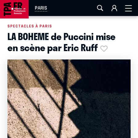
AIX-MARSEILLE
AURAY
CAEN
LA ROCHELLE
PARIS
ROUEN
TOULOUSE
FESTIVAL OFF AVIGNON
SPECTACLES À PARIS
LA BOHEME de Puccini mise
EN TOURNÉE
en scène par Eric Ruff