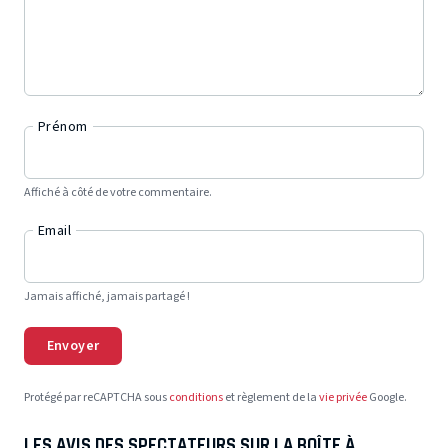
Prénom
Affiché à côté de votre commentaire.
Email
Jamais affiché, jamais partagé !
Envoyer
Protégé par reCAPTCHA sous
conditions
et règlement de la
vie privée
Google.
LES AVIS DES SPECTATEURS SUR LA BOÎTE À