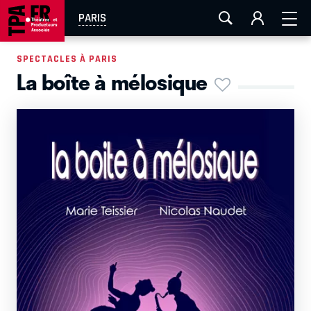
AIX-MARSEILLE
AURAY
CAEN
LA ROCHELLE
PARIS
ROUEN
TOULOUSE
FESTIVAL OFF AVIGNON
SPECTACLES À PARIS
La boîte à mélosique
EN TOURNÉE