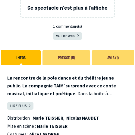
Ce spectacle n'est plus à l’affiche
1 commentaire(s)
VOTRE AVIS
INFOS
PRESSE (5)
AVIS (1)
La rencontre de la pole dance et du théâtre jeune
public. La compagnie TAIM’ surprend avec ce conte
musical, initiatique et poétique.
Dans la boite à
mélosique vivent Jean-Sébastien et Isadora. Elle danse, il
LIRE PLUS
FERMER
joue de la musique, le mécanisme s’enclenche et la lune et
les étoiles s’illuminent. Pourtant, une nuit, tout ne se
Distribution :
Marie TEISSIER
,
Nicolas NAUDET
passe pas comme d’habitude. Commence alors un fabuleux
Mise en scène :
Marie TEISSIER
voyage qui, au fil des rencontres, les mènera vers leurs
Costumes :
Alice LAFORGE