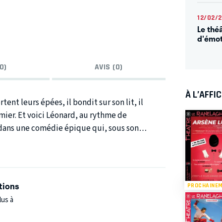
12/02/
Le thé
d'émot
0)
AVIS (0)
À L’AFFI
ent leurs épées, il bondit sur son lit, il
emier. Et voici Léonard, au rythme de
 dans une comédie épique qui, sous son
ous les schémas formels préconçus, bousculant
 la résignation sociale et tranchant dans le vif
ut de même !
tions
PROCHAINE
lus à