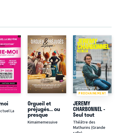
PROCHAINEMENT
-moi
Orgueil et
JEREMY
préjugés... ou
CHARBONNEL -
ctuel La
presque
Seul tout
Kimaimemesuive
Théâtre des
Mathurins (Grande