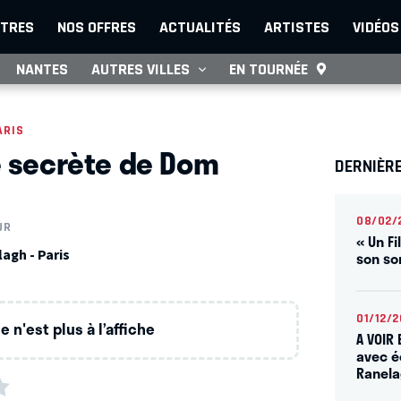
TRES
NOS OFFRES
ACTUALITÉS
ARTISTES
VIDÉOS
NANTES
AUTRES VILLES
EN TOURNÉE
ARIS
e secrète de Dom
DERNIÈR
08/02/
UR
« Un Fi
agh - Paris
son s
01/12/2
 n'est plus à l’affiche
A VOIR
avec é
Ranel