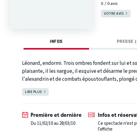
0
0
avis
VOTRE AVIS
INFOS
PRESSE (
Léonard, endormi. Trois ombres fondent sur lui et sort
plaisante, il les nargue, il esquive et désarme le pr
l'alexandrin et de combats époustouflants, plongé
apparente légèreté, attaque de taille et d'estoc t
LIRE PLUS
FERMER
l'alexandrin, tailladant la forme théâtrale, écorchant
des relations hommes-femmes... c'est Dom Juan to
Première et dernière
Infos et réserva
Du 11/02/10 au 28/03/10
Ce spectacle n'est p
l’affiche