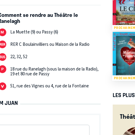
Comment se rendre au Théâtre le
Ranelagh
PROCHAINE
La Muette (9) ou Passy (6)
RER C Boulainvilliers ou Maison de la Radio
22, 32, 52
18 rue du Ranelagh (sous la maison de la Radio),
19 et 80 rue de Passy
PROCHAINE
51, rue des Vignes ou 4, rue de la Fontaine
LES PLU
OM JUAN
Théât