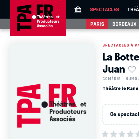
SPECTACLES
THÉÂ
PARIS
BORDEAUX
SPECTACLES À P
La Bott
Juan
COMÉDIE
HUMO
Théâtre le Ranel
Ce spectacle