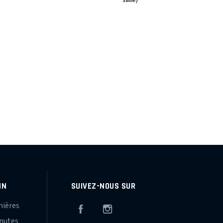
salle)
IN
SUIVEZ-NOUS SUR
mières
Facebook
Instagram
inutes