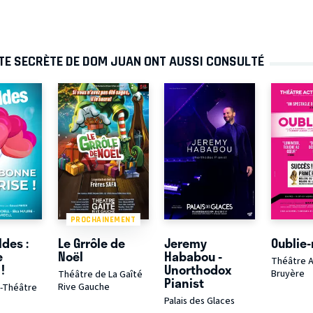
TTE SECRÈTE DE DOM JUAN ONT AUSSI CONSULTÉ
PROCHAINEMENT
ldes :
Le Grrôle de
Jeremy
Oublie
e
Noël
Hababou -
Théâtre A
!
Unorthodox
Bruyère
Théâtre de La Gaîté
Pianist
Rive Gauche
é-Théâtre
Palais des Glaces