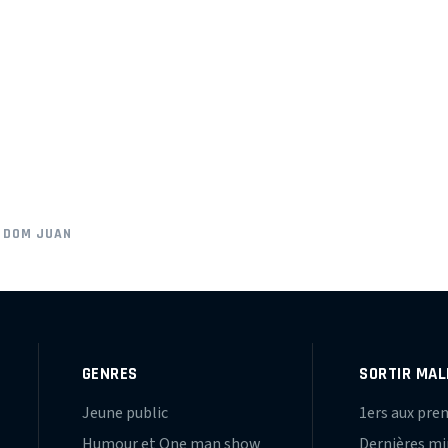
E DOM JUAN
GENRES
SORTIR MAL
Jeune public
1ers aux pre
Humour et One man show
Dernières m