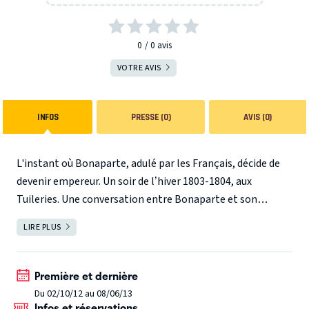
0
0
avis
VOTRE AVIS
INFOS
PRESSE (0)
AVIS (0)
L'instant où Bonaparte, adulé par les Français, décide de
devenir empereur. Un soir de l’hiver 1803-1804, aux
Tuileries. Une conversation entre Bonaparte et son
deuxième consul Cambacérès, celui à qui il ne cache rien et
LIRE PLUS
FERMER
demande tout. Au comble de la tension entre l’esprit
révolutionnaire et l’avidité de puissance, le vainqueur
d’Arcole tente de rallier son complice à ses convictions.
Première et dernière
Une seule volonté anime le héros républicain: bâtir sa
Du 02/10/12 au 08/06/13
Infos et réservations
légende de son vivant. L’empire, va-t-il démontrer avec