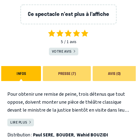
Ce spectacle n'est plus à l’affiche
5
1
avis
VOTRE AVIS
INFOS
PRESSE (7)
AVIS (0)
Pour obtenir une remise de peine, trois détenus que tout
oppose, doivent monter une pièce de théâtre classique
devant le ministre de la justice bientôt en visite dans leur
prison. De répétitions foireuses en tentatives
LIRE PLUS
FERMER
improbables, ils vont nouer une complicité joyeuse et
délirante. De vannes en tirades, ils mettent en place un
Distribution :
Paul SERE
,
BOUDER
,
Wahid BOUZIDI