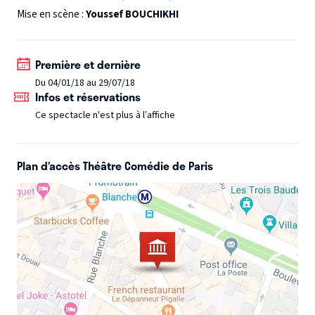
plan d’action pour échapper aux barreaux de leur quotidien
Mise en scène :
Youssef BOUCHIKHI
et les voilà en route pour la grande évasion artistique…
Première et dernière
Du 04/01/18 au 29/07/18
Infos et réservations
Ce spectacle n'est plus à l’affiche
Plan d’accès Théâtre Comédie de Paris