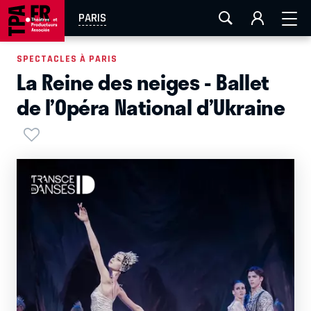
AIX-MARSEILLE
AURAY
CAEN
LA ROCHELLE
PARIS
ROUEN
TOULOUSE
FESTIVAL OFF AVIGNON
SPECTACLES À PARIS
La Reine des neiges - Ballet
EN TOURNÉE
de l’Opéra National d’Ukraine