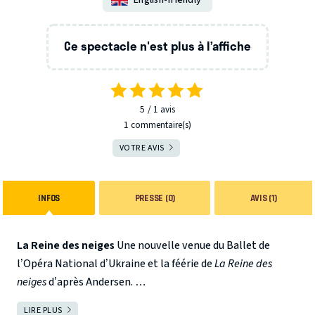
Ce spectacle n'est plus à l’affiche
5
1
avis
1 commentaire(s)
VOTRE AVIS
INFOS
PRESSE (0)
AVIS (1)
La Reine des neiges
Une nouvelle venue du Ballet de
l’Opéra National d’Ukraine et la féérie de
La Reine des
neiges
d’après Andersen.
Ballet en deux actes, d’après le conte éponyme de Hans
LIRE PLUS
FERMER