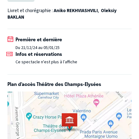
Christian Andersen.
NOUVEAU !
Représentation en
audiodescription
le 5 janvier à 15h.
Nouvelle production
Livret et chorégraphie :
Aniko REKHVIASHVILI
,
Oleksiy
BAKLAN
| création française. Saison TranscenDanses
Première et dernière
Du 21/12/24 au 05/01/25
Infos et réservations
Ce spectacle n'est plus à l’affiche
Plan d’accès Théâtre des Champs-Elysées