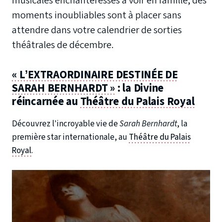
musicales enchanteresses à voir en famille, des
moments inoubliables sont à placer sans
attendre dans votre calendrier de sorties
théâtrales de décembre.
« L’EXTRAORDINAIRE DESTINÉE DE
SARAH BERNHARDT »
: la Divine
réincarnée au
Théâtre du Palais Royal
Découvrez l’incroyable vie de
Sarah Bernhardt
, la
première star internationale, au
Théâtre du Palais
Royal.