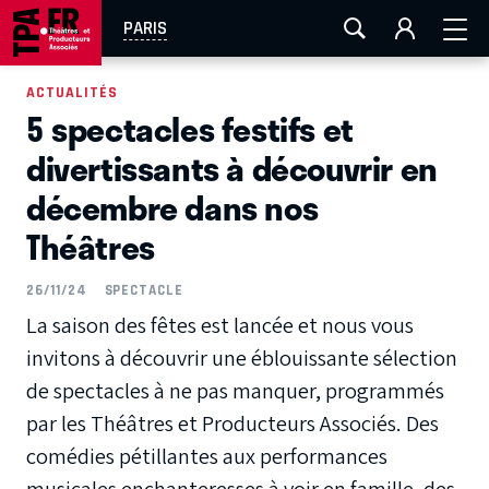
AIX-MARSEILLE
AURAY
CAEN
LA ROCHELLE
PARIS
ROUEN
TOULOUSE
FESTIVAL OFF AVIGNON
ACTUALITÉS
5 spectacles festifs et
EN TOURNÉE
divertissants à découvrir en
décembre dans nos
Théâtres
26/11/24
SPECTACLE
La saison des fêtes est lancée et nous vous
invitons à découvrir une éblouissante sélection
de spectacles à ne pas manquer, programmés
par les Théâtres et Producteurs Associés. Des
comédies pétillantes aux performances