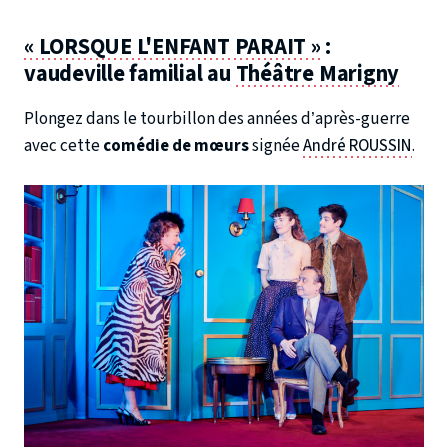
« LORSQUE L'ENFANT PARAIT »
:
vaudeville familial au
Théâtre Marigny
Plongez dans le tourbillon des années d’après-guerre
avec cette
comédie de mœurs
signée
André ROUSSIN
.