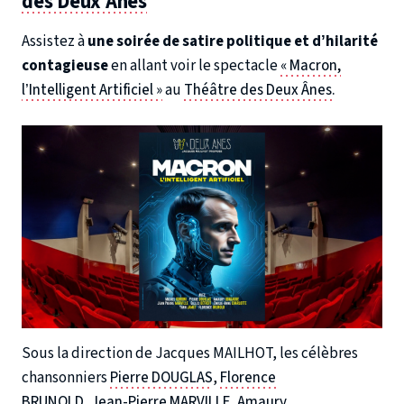
des Deux Ânes
Assistez à
une soirée de satire politique et d’hilarité
contagieuse
en allant voir le spectacle
« Macron,
l’Intelligent Artificiel »
au
Théâtre des Deux Ânes.
Sous la direction de Jacques MAILHOT, les célèbres
chansonniers
Pierre DOUGLAS
,
Florence
BRUNOLD
,
Jean-Pierre MARVILLE
,
Amaury