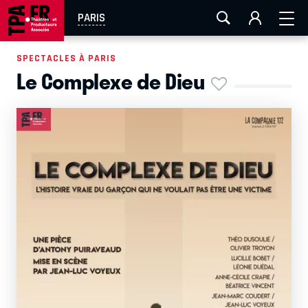
AIX-MARSEILLE
AURAY
CAEN
LA ROCHELLE
PARIS
ROUEN
TOULOUSE
FESTIVAL OFF AVIGNON
SPECTACLES À PARIS
Le Complexe de Dieu
EN TOURNÉE