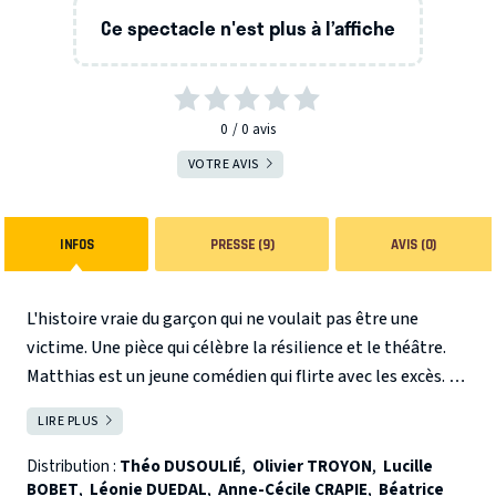
Ce spectacle n'est plus à l’affiche
0
0
avis
VOTRE AVIS
INFOS
PRESSE (9)
AVIS (0)
L'histoire vraie du garçon qui ne voulait pas être une
victime. Une pièce qui célèbre la résilience et le théâtre.
Matthias est un jeune comédien qui flirte avec les excès. Sa
meilleure amie le pousse à affronter son passé d’enfant
LIRE PLUS
FERMER
abusé. Mais n’est-ce pas dangereux quand certains secrets
n’ont pas encore été déterrés ? Et si le théâtre devait lui
Distribution :
Théo DUSOULIÉ
,
Olivier TROYON
,
Lucille
BOBET
,
Léonie DUEDAL
,
Anne-Cécile CRAPIE
,
Béatrice
montrer la voie ?