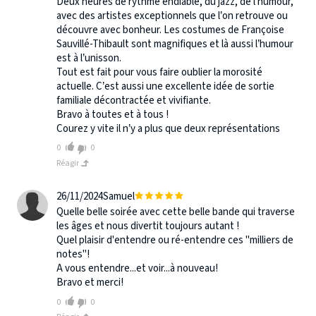
Deux heures de rythme endiablé, du jazz, de l’humour,
avec des artistes exceptionnels que l’on retrouve ou
découvre avec bonheur. Les costumes de Françoise
Sauvillé-Thibault sont magnifiques et là aussi l’humour
est à l’unisson.
Tout est fait pour vous faire oublier la morosité
actuelle. C’est aussi une excellente idée de sortie
familiale décontractée et vivifiante.
Bravo à toutes et à tous !
Courez y vite il n’y a plus que deux représentations
0
0
Réagir
26/11/2024
Samuel
Quelle belle soirée avec cette belle bande qui traverse
les âges et nous divertit toujours autant !
Quel plaisir d'entendre ou ré-entendre ces "milliers de
notes"!
A vous entendre...et voir...à nouveau!
Bravo et merci!
0
0