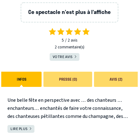
Ce spectacle n'est plus à l’affiche
5
2
avis
2 commentaire(s)
VOTRE AVIS
INFOS
PRESSE (0)
AVIS (2)
Une belle fête en perspective avec … des chanteurs …
enchanteurs… enchantés de faire votre connaissance,
des chanteuses pétillantes comme du champagne, des
musiciens virtuoses, des costumes somptueux, des gags à
LIRE PLUS
FERMER
se tordre et des effets spéciaux à vous couper le souffle, le