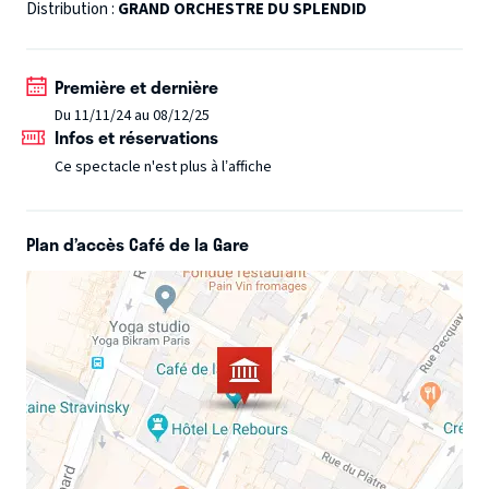
tout orchestré dans un immense éclat de cuivres !
Distribution :
GRAND ORCHESTRE DU SPLENDID
Cinq concerts exceptionnels à ne pas manquer !
Première et dernière
Du 11/11/24 au 08/12/25
Infos et réservations
Ce spectacle n'est plus à l’affiche
Plan d’accès Café de la Gare