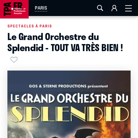
AIX-MARSEILLE
AURAY
CAEN
LA ROCHELLE
PARIS
ROUEN
TOULOUSE
FESTIVAL OFF AVIGNON
SPECTACLES À PARIS
Le Grand Orchestre du
EN TOURNÉE
Splendid - TOUT VA TRÈS BIEN !