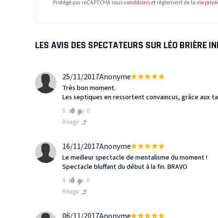
Protégé par reCAPTCHA sous
conditions
et règlement de la
vie privé
LES AVIS DES SPECTATEURS SUR LÉO BRIÈRE I
25/11/2017
Anonyme
Très bon moment.
Les septiques en ressortent convaincus, grâce aux ta
0
0
Réagir
16/11/2017
Anonyme
Le meilleur spectacle de mentalisme du moment !
Spectacle bluffant du début à la fin. BRAVO
0
0
Réagir
06/11/2017
Anonyme