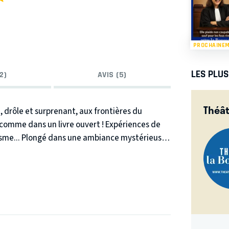
PROCHAINE
LES PLU
2)
AVIS (5)
Théât
 drôle et surprenant, aux frontières du
s comme dans un livre ouvert ! Expériences de
tisme... Plongé dans une ambiance mystérieuse,
ec la participation du public, plusieurs
es ! Un spectacle interactif où vous serez à la
ertainement séduits par cette performance,
e ? Plus de 8000 spectateurs conquis !