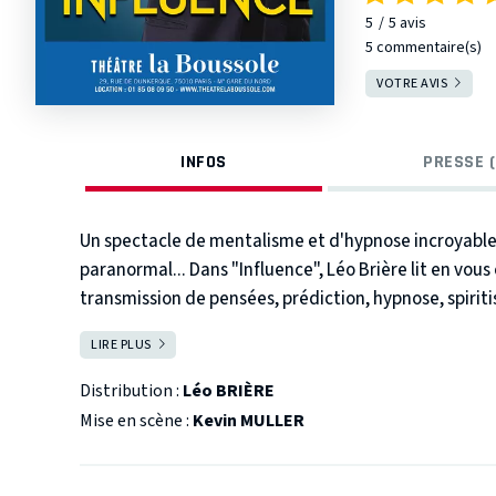
5
5
avis
5 commentaire(s)
VOTRE AVIS
INFOS
PRESSE (
Un spectacle de mentalisme et d'hypnose incroyable,
paranormal... Dans "Influence", Léo Brière lit en vou
transmission de pensées, prédiction, hypnose, spiri
Léo Brière repousse toutes les limites et enchaîne, av
LIRE PLUS
FERMER
expériences plus déconcertantes les unes que les autr
fois manipulés, bluffés, amusés voire agacés mais c
Distribution :
Léo BRIÈRE
unique en son genre ! Oserez-vous tenter l'expérienc
Mise en scène :
Kevin MULLER