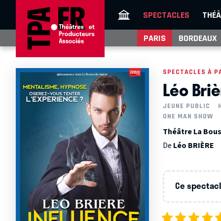
SPECTACLES
THÉÂ
PARIS
BORDEAUX
SPECTACLES À P
Léo Bri
JEUNE PUBLIC
ONE MAN SHOW
Théâtre La Bous
De
Léo BRIÈRE
Ce spectacle