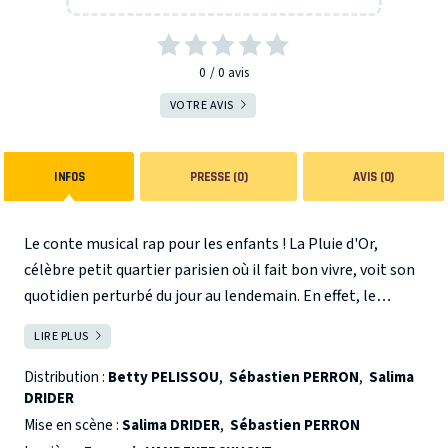
0
0
avis
VOTRE AVIS
INFOS
PRESSE (0)
AVIS (0)
Le conte musical rap pour les enfants ! La Pluie d'Or,
célèbre petit quartier parisien où il fait bon vivre, voit son
quotidien perturbé du jour au lendemain. En effet, le
couscous de l'emblématique Mère Fatma perd
LIRE PLUS
FERMER
mystérieusement son goût mythique. Ce qui désempare le
quartier tout entier! Pour retrouver la saveur de son plat
Distribution :
Betty PELISSOU
,
Sébastien PERRON
,
Salima
DRIDER
fétiche, elle va devoir traverser de nouvelles aventures,
affronter de nouveaux personnages et faire face à ses peurs
Mise en scène :
Salima DRIDER
,
Sébastien PERRON