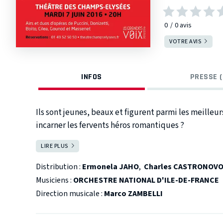
0
0
avis
VOTRE AVIS
INFOS
PRESSE (
Ils sont jeunes, beaux et figurent parmi les meille
incarner les fervents héros romantiques ?
LIRE PLUS
FERMER
Distribution :
Ermonela JAHO
,
Charles CASTRONOV
Musiciens :
ORCHESTRE NATIONAL D'ILE-DE-FRANCE
Direction musicale :
Marco ZAMBELLI