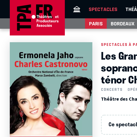
SPECTACLES
THÉÂ
PARIS
BORDEAUX
SPECTACLES À P
Les Gra
soprano
ténor C
CONCERTS
OPÉ
Théâtre des Cha
Ce spectacle