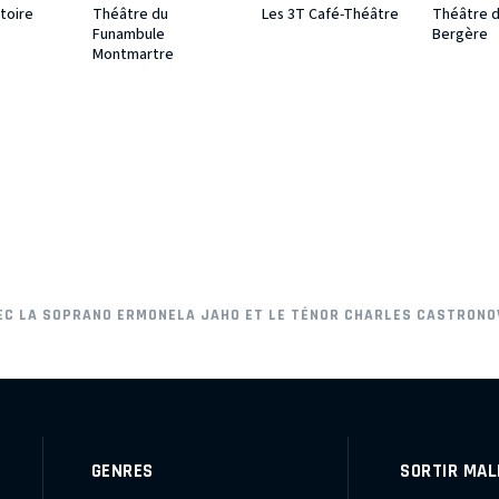
toire
Théâtre du
Les 3T Café-Théâtre
Théâtre d
Funambule
Bergère
Montmartre
VEC LA SOPRANO ERMONELA JAHO ET LE TÉNOR CHARLES CASTRONO
GENRES
SORTIR MAL