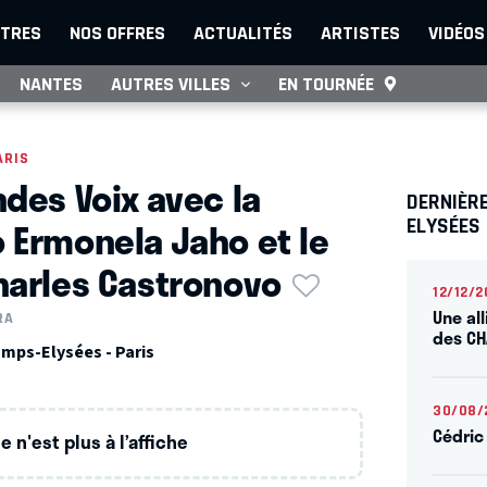
TRES
NOS OFFRES
ACTUALITÉS
ARTISTES
VIDÉOS
NANTES
AUTRES VILLES
EN TOURNÉE
ARIS
ndes Voix avec la
DERNIÈR
 Ermonela Jaho et le
ELYSÉES
harles Castronovo
12/12/2
Une all
RA
des CH
mps-Elysées - Paris
30/08/
Cédric
 n'est plus à l’affiche