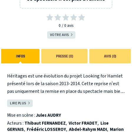
0
0
avis
VOTRE AVIS
INFOS
PRESSE (0)
AVIS (0)
Héritages est une évolution du projet Looking for Hamlet
présenté lors de la saison 2013-2014. Cette reprise n’est
pas uniquement la remise en place du spectacle mais bien
un retour à l’origine du travail autour d’Hamlet ; que faire
LIRE PLUS
FERMER
de ces restes ? Héritages semble nous rapprocher, acteurs
et personnages, de cette question : que reste-il de nos
Mise en scène :
Jules AUDRY
ancêtres ? Travailler Hamlet implique un regard vers le
Acteurs :
Thibaut FERNANDEZ
,
Victor FRADET
,
Lise
passé, vers ce qui n’est plus, mais également un regard
GERVAIS
,
Frédéric LOSSEROY
,
Abdel-Rahym MADI
,
Marion