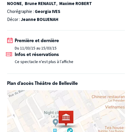
NOONE
,
Brune RENAULT
,
Maxime ROBERT
vers ce qui nous reste et doit continuellement s’inventer.
Chorégraphie :
Georgia IVES
Héritages c’est le croisement final du projet Looking for
Décor :
Jeanne BOUJENAH
Hamlet avec ses origines fictionnelles et réelles : l’histoire
de Shakespeare et notre réinvention de la fable. Le passé a
construit le monde dans lequel nous vivons. Mais ce
Première et dernière
monde, au final, nous appartient-il ?
Du 11/03/15 au 15/03/15
Infos et réservations
Ce spectacle n'est plus à l’affiche
Plan d’accès Théâtre de Belleville