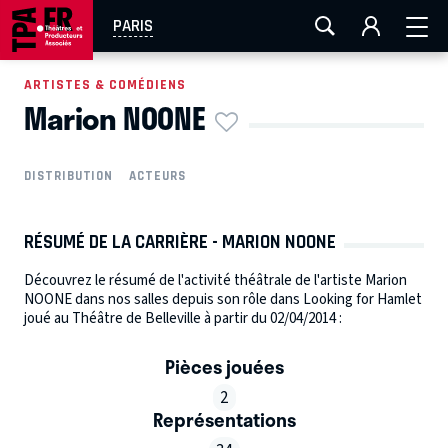
AIX-MARSEILLE
AURAY
CAEN
LA ROCHELLE
PARIS
ROUEN
TOULOUSE
FESTIVAL OFF AVIGNON
ARTISTES & COMÉDIENS
Marion NOONE
EN TOURNÉE
DISTRIBUTION
ACTEURS
RÉSUMÉ DE LA CARRIÈRE - MARION NOONE
Découvrez le résumé de l'activité théâtrale de l'artiste Marion
NOONE dans nos salles depuis son rôle dans Looking for Hamlet
joué au Théâtre de Belleville à partir du 02/04/2014 :
Pièces jouées
2
Représentations