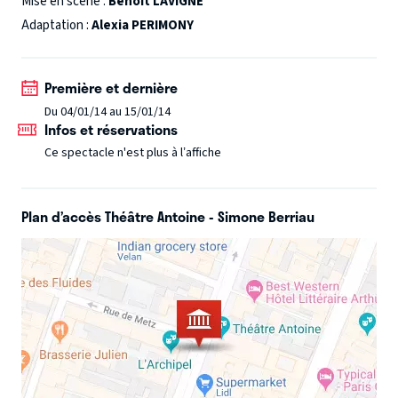
Mise en scène :
Benoît LAVIGNE
sans jamais pouvoir être ensemble. Le destin, la vie, les
Adaptation :
Alexia PERIMONY
rencontres les ont rapprochés puis éloignés. Jamais ils
n'ont cessé de s'écrire. Au fil de leurs échanges, on ressent
Première et dernière
l'amitié taquine de l'enfance, la passion adolescente, la
complexité des sentiments mêlée aux espoirs et
Du 04/01/14 au 15/01/14
Infos et réservations
désillusions de l'âge adulte. Leur relation épistolaire est à
Ce spectacle n'est plus à l’affiche
la fois drôle, tendre et d'une réalité bouleversante
Plan d’accès Théâtre Antoine - Simone Berriau