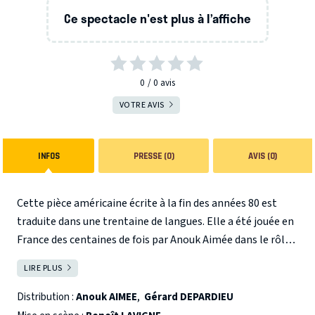
Ce spectacle n'est plus à l’affiche
0
0
avis
VOTRE AVIS
INFOS
PRESSE (0)
AVIS (0)
Cette pièce américaine écrite à la fin des années 80 est
traduite dans une trentaine de langues. Elle a été jouée en
France des centaines de fois par Anouk Aimée dans le rôle
de Melissa, tandis que se sont succédés pour le rôle d'Andy :
LIRE PLUS
FERMER
Bruno Cremer, Jean-Louis Trintignant, Philippe Noiret,
Jacques Weber et Alain Delon. Tout au long de leur vie
Distribution :
Anouk AIMEE
,
Gérard DEPARDIEU
Melissa et Andy se sont aimés de loin, par correspondance,