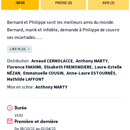
INFOS
PRESSE (0)
AVIS (2)
Bernard et Philippe sont les meilleurs amis du monde.
Bernard, marié et infidèle, demande à Philippe de couvrir
ses incartades...
Début d'un engrenage infernal pour le pauvre Philippe
LIRE PLUS
FERMER
dont le meilleur copain a l'amitié plutôt abusive !
Le Saviez-vous ?
Distribution :
Arnaud CERMOLACCE
,
Anthony MARTY
,
Florence FAKHIMI
,
Elisabeth FREMONDIERE
,
Laure-Estelle
Récompensé à deux reprises pour le Molière du meilleur
NÉZAN
,
Emmanuelle COUSIN
,
Anne-Laure ESTOURNÈS
,
auteur francophone en 2010 et 2015, Eric Assous a reçu le
Mathilde LAFFONT
prix de l'Académie française pour l'ensemble de son oeuvre
Mise en scène :
Anthony MARTY
en 2014. Ses pièces sont représentées dans plus de 25 pays.
Cette version de " Mon meilleur copain " a été créée à la
Comédie Caumartin en juin 2017 puis s'est prolongée au
Durée
Grand Point Virgule en janvier 2018, au Théâtre Michel en
1h30
mai 2018, à la Comédie Caumartin en octobre 2018, au
Première et dernière
Théâtre Daunou en septembre 2019 et vient de passer le
Du 08/10/21 au 02/04/22