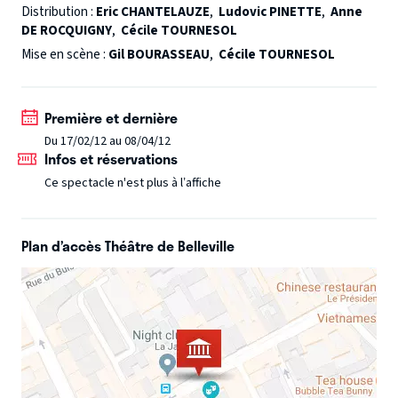
mariage forcé en mariage improvisé, les courtes fables qui
Distribution :
Eric CHANTELAUZE
,
Ludovic PINETTE
,
Anne
DE ROCQUIGNY
,
Cécile TOURNESOL
constituent NOCES présentent autant de rires et de
petites cruautés, décalages et démesures, grandes
Mise en scène :
Gil BOURASSEAU
,
Cécile TOURNESOL
méchancetés et tendresses humaines... Un spectacle
survitaminé.
Première et dernière
Du 17/02/12 au 08/04/12
Infos et réservations
Ce spectacle n'est plus à l’affiche
Plan d’accès Théâtre de Belleville