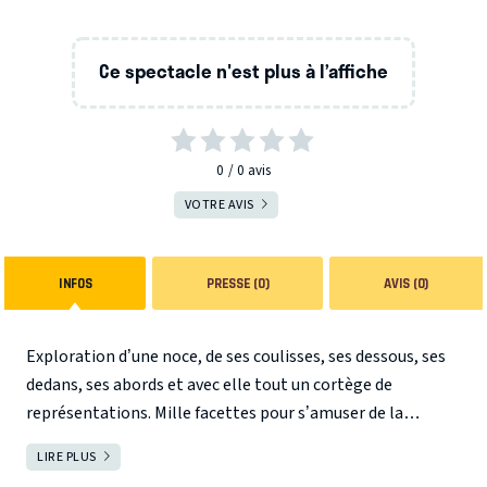
Ce spectacle n'est plus à l’affiche
0
0
avis
VOTRE AVIS
INFOS
PRESSE (0)
AVIS (0)
Exploration d’une noce, de ses coulisses, ses dessous, ses
dedans, ses abords et avec elle tout un cortège de
représentations. Mille facettes pour s’amuser de la
représentation de l’homme, de la femme et de ce qui les
LIRE PLUS
FERMER
relie : le sort d’une vie conjugale ou l’émoi d’un instant. De