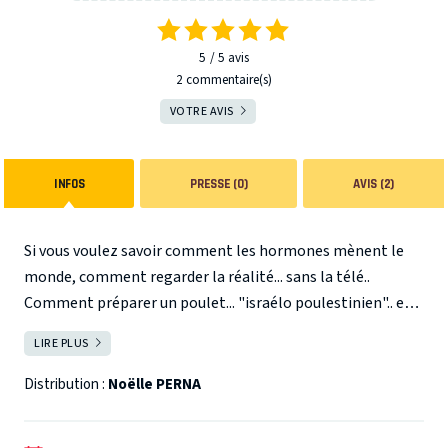
5
5
avis
2 commentaire(s)
VOTRE AVIS
INFOS
PRESSE (0)
AVIS (2)
Si vous voulez savoir comment les hormones mènent le
monde, comment regarder la réalité... sans la télé..
Comment préparer un poulet... "israélo poulestinien".. et
si vous voulez comprendre pourquoi Nice est le plus beau
LIRE PLUS
FERMER
pays du monde... Ne loupez pas mado ! Elle vient à Paris en
mission pour vous donner ses réponses... et même des
Distribution :
Noëlle PERNA
réponses aux questions que vous ne vous posez pas !