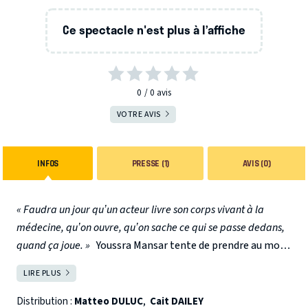
Ce spectacle n'est plus à l’affiche
0
0
avis
VOTRE AVIS
INFOS
PRESSE (1)
AVIS (0)
« Faudra un jour qu’un acteur livre son corps vivant à la
médecine, qu’on ouvre, qu’on sache ce qui se passe dedans,
quand ça joue. »
Youssra Mansar tente de prendre au mot
ces paroles de Valère Novarina – et à revers. Comment
LIRE PLUS
FERMER
opérer une ouverture du dedans de l’acteur par le dehors
de l’image que le théâtre offre de lui ? Et si le théâtre était
Distribution :
Matteo DULUC
,
Cait DAILEY