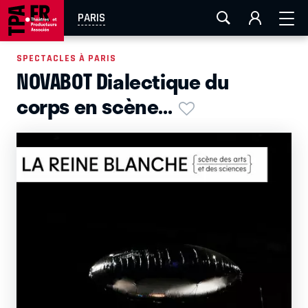
AIX-MARSEILLE
AURAY
CAEN
LA ROCHELLE
PARIS
ROUEN
TOULOUSE
FESTIVAL OFF AVIGNON
SPECTACLES À PARIS
NOVABOT Dialectique du
EN TOURNÉE
corps en scène...