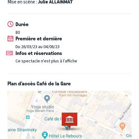
Il est obligé de lui raconter ce qu'il connaît de la star... et
Mise en scène :
Julie ALLAINMAT
qui il est lui-même.
C'est une histoire de miroir qui se déroule sous les yeux
Durée
d'un personnage subjectif : un psy freudien désabusé.
80
Première et dernière
Le titre de cette psycho-comédie de Julie Allainmat
Du 26/03/23 au 04/06/23
justifie amplement sa programmation dans les dimanches
Infos et réservations
de Sotha au Café de la Gare, bien sûr. Un endroit où on peut
Ce spectacle n'est plus à l’affiche
rire même de ce qui n'est pas drôle, et en parler autour
d'une soupe ou/et d'un verre avec l'équipe artistique.
Plan d’accès Café de la Gare