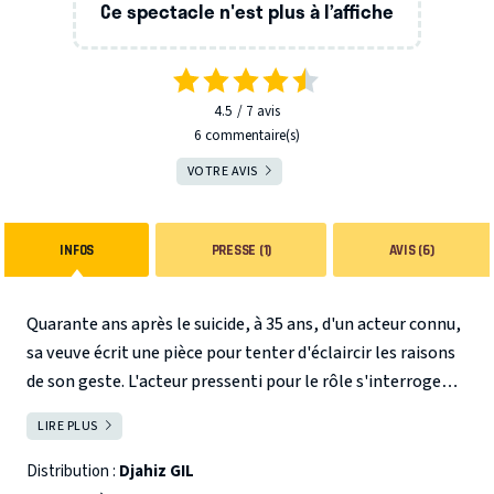
Ce spectacle n'est plus à l’affiche
4.5
7
avis
6 commentaire(s)
VOTRE AVIS
INFOS
PRESSE (1)
AVIS (6)
Quarante ans après le suicide, à 35 ans, d'un acteur connu,
sa veuve écrit une pièce pour tenter d'éclaircir les raisons
de son geste. L'acteur pressenti pour le rôle s'interroge
tellement sur sa légitimité à interpréter un personnage si
LIRE PLUS
FERMER
complexe qu'il finit par s'adresser à un psy qu'il situe
quelque part dans la salle.
Distribution :
Djahiz GIL