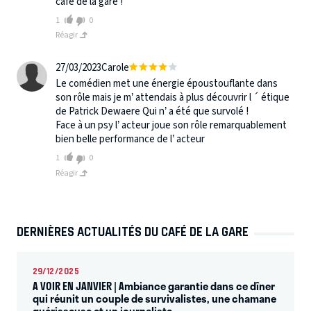
café de la gare !
1
0
Réagir
27/03/2023
Carole
Le comédien met une énergie époustouflante dans
son rôle mais je m’ attendais à plus découvrir l ´ étique
de Patrick Dewaere Qui n’ a été que survolé !
Face à un psy l’ acteur joue son rôle remarquablement
bien belle performance de l’ acteur
1
0
Réagir
DERNIÈRES ACTUALITÉS DU CAFÉ DE LA GARE
29/12/2025
A VOIR EN JANVIER | Ambiance garantie dans ce dîner
qui réunit un couple de survivalistes, une chamane
guérisseuse et un journaliste