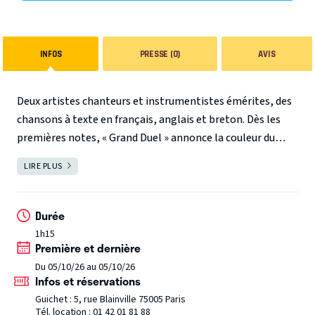
INFOS
PRESSE (0)
AVIS
Deux artistes chanteurs et instrumentistes émérites, des
chansons à texte en français, anglais et breton. Dès les
premières notes, « Grand Duel » annonce la couleur du
premier album du duo « PLAS HERVOUËT BAND » !
Une
LIRE PLUS
FERMER
tension maîtrisée, une montée dramatique portée par
l'harmonica de Rachelle Plas (artiste Hohner) puissant et
cinématographique, conduite par la guitare subtile et
Durée
structurée de Philippe Hervouët (joue sur Prodipe).
Ce «
1h15
Première et dernière
duel » n'est pas un affrontement, mais une danse entre
deux instruments maîtres, a la fois complices et
Du 05/10/26 au 05/10/26
Infos et réservations
complémentaires...
Découvrez leur nouvel album « Plas
Guichet : 5, rue Blainville 75005 Paris
Hervouët Band » qui sort chez Bayard Musique et les
Tél. location : 01 42 01 81 88