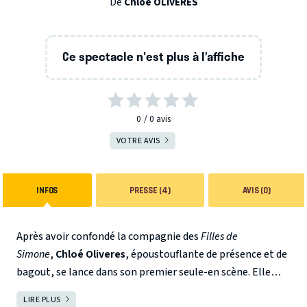
De
Chloé OLIVÈRES
Ce spectacle n'est plus à l’affiche
0
0
avis
VOTRE AVIS
INFOS
PRESSE (4)
AVIS (0)
Après avoir confondé la compagnie des
Filles de
Simone
,
Chloé Oliveres
, époustouflante de présence et de
bagout, se lance dans son premier seule-en scène. Elle
s’empare du plateau et y rejoue ses amours réelles et
LIRE PLUS
FERMER