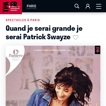
AIX-MARSEILLE
AURAY
CAEN
LA ROCHELLE
PARIS
ROUEN
TOULOUSE
FESTIVAL OFF AVIGNON
SPECTACLES À PARIS
Quand je serai grande je
EN TOURNÉE
serai Patrick Swayze