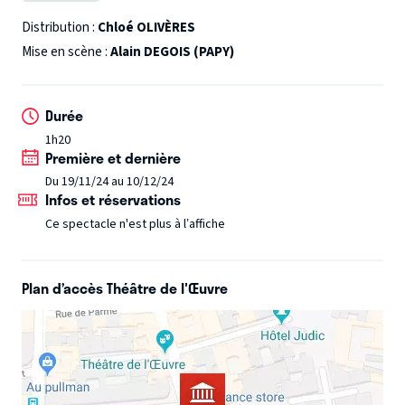
imaginaires, avec beaucoup d’autodérision, le sens du
tragique, une chanson en yaourt, quelques personnages,
Distribution :
Chloé OLIVÈRES
et pas mal de danse lascive.
Mise en scène :
Alain DEGOIS (PAPY)
Du bébé à la quadragénaire, cette actrice décapante
parcourt les étapes d’une existence promise à un amour de
Durée
conte de fées avant de réaliser que, avec ou sans homme à
1h20
son bras, la femme seule est l’avenir de la femme.
Première et dernière
Du 19/11/24 au 10/12/24
Infos et réservations
Ce spectacle n'est plus à l’affiche
Plan d’accès Théâtre de l'Œuvre