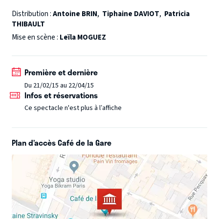
pour grimper à la tour et lui rendre visite. Mais par un beau
Distribution :
Antoine BRIN
,
Tiphaine DAVIOT
,
Patricia
THIBAULT
matin, c'est un prince qui attrape la tresse de la jeune fille
et monte jusqu'à la petite fenêtre... L'aventure de
Mise en scène :
Leïla MOGUEZ
Raiponce peut commencer. Poésie, humour et musique
live pour cette adaptation du conte de Grimm.
Première et dernière
Du 21/02/15 au 22/04/15
Infos et réservations
Ce spectacle n'est plus à l’affiche
Plan d’accès Café de la Gare