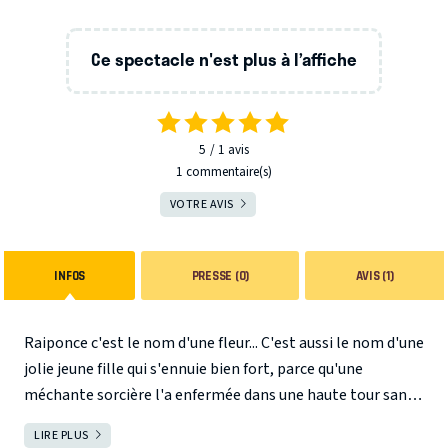
Ce spectacle n'est plus à l’affiche
5
1
avis
1 commentaire(s)
VOTRE AVIS
INFOS
PRESSE (0)
AVIS (1)
Raiponce c'est le nom d'une fleur... C'est aussi le nom d'une
jolie jeune fille qui s'ennuie bien fort, parce qu'une
méchante sorcière l'a enfermée dans une haute tour sans
fenêtre ni escalier. Raiponce a de très, très, très longs
LIRE PLUS
FERMER
cheveux couleur d'or et chaque jour la sorcière s'en sert