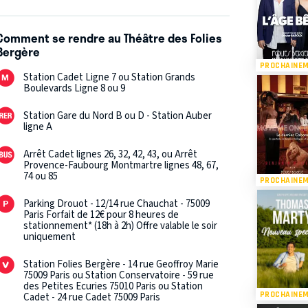
Comment se rendre au Théâtre des Folies
Bergère
PROCHAINE
Station Cadet Ligne 7 ou Station Grands
Boulevards Ligne 8 ou 9
Station Gare du Nord B ou D - Station Auber
ligne A
Arrêt Cadet lignes 26, 32, 42, 43, ou Arrêt
Provence-Faubourg Montmartre lignes 48, 67,
74 ou 85
PROCHAINE
Parking Drouot - 12/14 rue Chauchat - 75009
Paris Forfait de 12€ pour 8 heures de
stationnement* (18h à 2h) Offre valable le soir
uniquement
Station Folies Bergère - 14 rue Geoffroy Marie
75009 Paris ou Station Conservatoire - 59 rue
des Petites Ecuries 75010 Paris ou Station
PROCHAINE
Cadet - 24 rue Cadet 75009 Paris