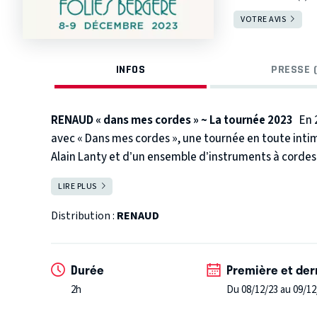
VOTRE AVIS
INFOS
PRESSE (
RENAUD « dans mes cordes » ~ La tournée 2023
En 
avec « Dans mes cordes », une tournée en toute inti
Alain Lanty et d’un ensemble d’instruments à cordes
iconiques de Paris, La Scala, Le Casino de Paris et l
LIRE PLUS
FERMER
aux Folies Bergère et à la Salle Pleyel et est actuellem
Distribution :
RENAUD
Durée
Première et der
2h
Du 08/12/23 au 09/12