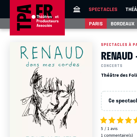
SPECTACLES
THÉÂ
PARIS
BORDEAUX
SPECTACLES À P
RENAUD 
CONCERTS
Théâtre des Foli
Ce spectacle
5
1
avis
1 commentaire(s)