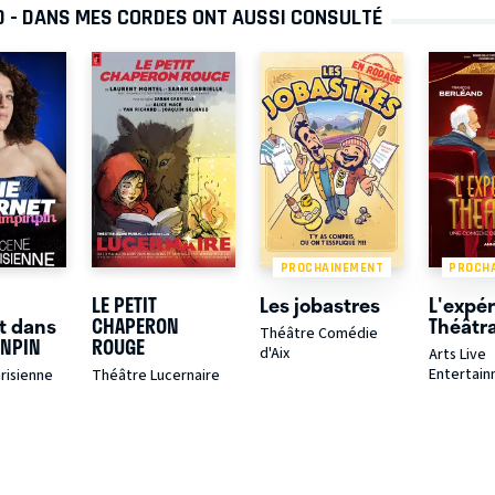
D - DANS MES CORDES ONT AUSSI CONSULTÉ
PROCHAINEMENT
PROCH
LE PETIT
Les jobastres
L'expé
t dans
CHAPERON
Théâtr
Théâtre Comédie
INPIN
ROUGE
d'Aix
Arts Live
Entertai
risienne
Théâtre Lucernaire