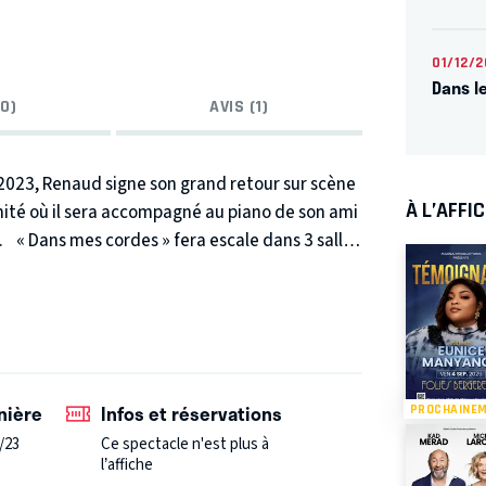
01/12/2
Dans l
0)
AVIS (1)
2023, Renaud signe son grand retour sur scène
À L’AFFI
mité où il sera accompagné au piano de son ami
.
« Dans mes cordes » fera escale dans 3 salles
’Olympia – COMPLET –
Concerts supplémentaires
ent en tournée dans toute la France !
nière
Infos et réservations
PROCHAINE
/23
Ce spectacle n'est plus à
l’affiche