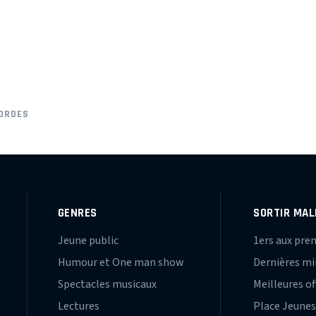
CORDES
GENRES
SORTIR MAL
Jeune public
1ers aux pre
Humour et One man show
Dernières m
Spectacles musicaux
Meilleures of
Lectures
Place Jeune