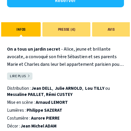
Réserver
INFOS
PRESSE (4)
AVIS
On a tous un jardin secret
- Alice, jeune et brillante
avocate, a convoqué son frère Sébastien et ses parents
Marie et Charles dans leur bel appartement parisien pour
une révélation de la plus haute importance… ils
LIRE PLUS
FERMER
s’attendaient à tout sauf à ça, c’est le choc général !
Ils
ne sont pourtant pas au bout de leur surprise car leur fils
Distribution :
Jean DELL
,
Julie ARNOLD
,
Lou TILLY
ou
en profite lui aussi pour révéler un changement pour le
Messaline PAILLET
,
Rémi CUSTEY
moins radical dans son existence… et ce n’est rien à côté
Mise en scène :
Arnaud LEMORT
de ce que les parents vont avouer à leur tour à leurs
Lumières :
Philippe SAZERAT
enfants.
Eh oui, dans cette tranquille famille bourgeoise,
Costumière :
Aurore PIERRE
peut-être moins conventionnelle qu’il n’y parait, chacun a
Décor :
Jean Michel ADAM