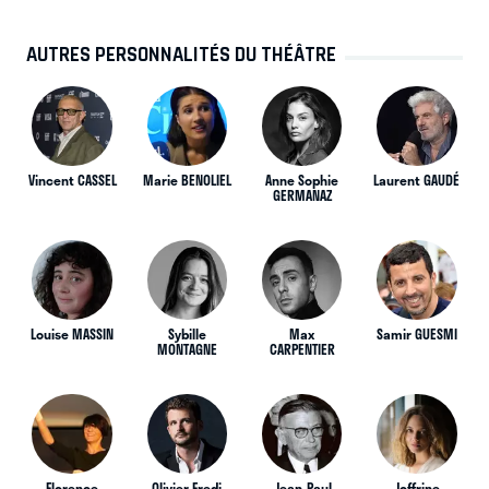
AUTRES PERSONNALITÉS DU THÉÂTRE
Vincent CASSEL
Marie BENOLIEL
Anne Sophie
Laurent GAUDÉ
GERMANAZ
Louise MASSIN
Sybille
Max
Samir GUESMI
MONTAGNE
CARPENTIER
Florence
Olivier Fredj
Jean-Paul
Joffrine