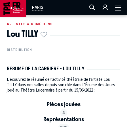
AIX-MARSEILLE
AURAY
CAEN
LA ROCHELLE
PARIS
ROUEN
TOULOUSE
FESTIVAL OFF AVIGNON
ARTISTES & COMÉDIENS
Lou TILLY
EN TOURNÉE
DISTRIBUTION
RÉSUMÉ DE LA CARRIÈRE - LOU TILLY
Découvrez le résumé de l'activité théâtrale de l'artiste Lou
TILLY dans nos salles depuis son rôle dans L'Écume des Jours
joué au Théâtre Lucernaire à partir du 15/06/2022 :
Pièces jouées
4
Représentations