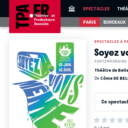
SPECTACLES
THÉÂ
PARIS
BORDEAUX
SPECTACLES À P
Soyez 
CONTEMPORAINS
Théâtre de Bellev
De
Côme DE BEL
Ce spectacle
0
0
avis