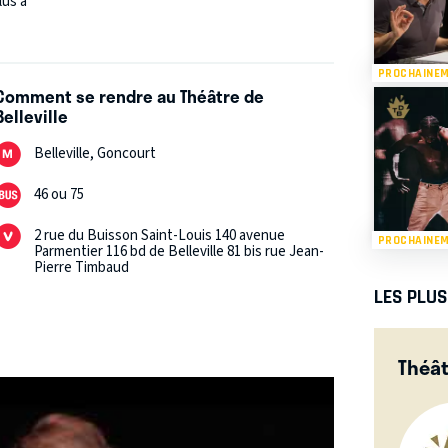
lus à
PROCHAINE
Comment se rendre au Théâtre de
Belleville
Belleville, Goncourt
46 ou 75
2 rue du Buisson Saint-Louis 140 avenue
PROCHAINE
Parmentier 116 bd de Belleville 81 bis rue Jean-
Pierre Timbaud
LES PLU
Théât