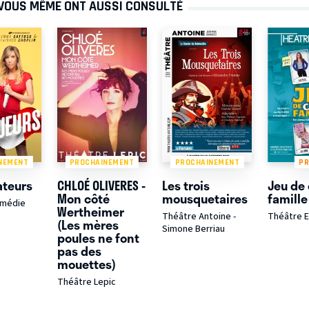
 VOUS MÊME ONT AUSSI CONSULTÉ
NEMENT
PROCHAINEMENT
PROCHAINEMENT
P
ateurs
CHLOÉ OLIVERES -
Les trois
Jeu de 
Mon côté
mousquetaires
famille
omédie
Wertheimer
Théâtre Antoine -
Théâtre 
(Les mères
Simone Berriau
poules ne font
pas des
mouettes)
Théâtre Lepic