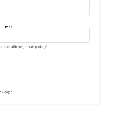
Email
Jamais affiché, jamais partagé !
e
Google.