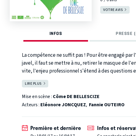
VOTRE AVIS
INFOS
PRESSE (
La compétence ne suffit pas ! Pour être engagé par l
javel, il faut se mettre à nu, retirer le masque de l’em
vite, l’enjeu professionnel s'étend à des questions ex
inquiétantes. Côme de Bellescize signe avec "Soyez vous-même" une comédie acide et déjantée
LIRE PLUS
FERMER
où tous les moyens sont bons pour parvenir à être 
Mise en scène :
Côme DE BELLESCIZE
Acteurs :
Eléonore JONCQUEZ
,
Fannie OUTEIRO
Première et dernière
Infos et réserva