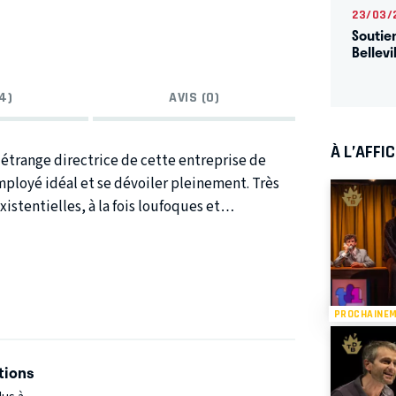
23/03/
Soutie
Bellevi
4)
AVIS (0)
À L’AFFI
’étrange directrice de cette entreprise de
ployé idéal et se dévoiler pleinement. Très
istentielles, à la fois loufoques et
soi-même.
PROCHAINE
tions