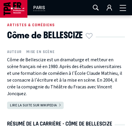
AIX-MARSEILLE
AURAY
CAEN
LA ROCHELLE
PARIS
ROUEN
TOULOUSE
FESTIVAL OFF AVIGNON
ARTISTES & COMÉDIENS
Côme de BELLESCIZE
EN TOURNÉE
AUTEUR
MISE EN SCÈNE
Côme de Bellescize est un dramaturge et metteur en
scène français né en 1980. Après des études universitaires
et une formation de comédien à l’École Claude Mathieu, il
se consacre à l’écriture et à la mise en scène. En 2004, il
crée la compagnie du Théâtre du Fracas avec Vincent
Joncquez.
LIRE LA SUITE SUR WIKIPEDIA
RÉSUMÉ DE LA CARRIÈRE - CÔME DE BELLESCIZE