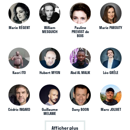
Marie RÉGENT
William
Pauline
Marie PAROUTY
MESGUICH
PREVOST de
BOIS
Kaori ITO
Hubert MYON
Abd AL MALIK
Léo GRÊLE
Cédric INGARD
Guillaume
Dany BOON
Marc JOLIVET
MELANIE
Afficher plus