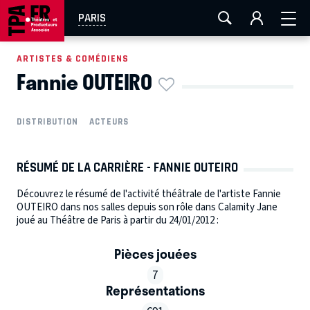
AIX-MARSEILLE
AURAY
CAEN
LA ROCHELLE
PARIS
ROUEN
TOULOUSE
FESTIVAL OFF AVIGNON
ARTISTES & COMÉDIENS
Fannie OUTEIRO
EN TOURNÉE
DISTRIBUTION
ACTEURS
RÉSUMÉ DE LA CARRIÈRE - FANNIE OUTEIRO
Découvrez le résumé de l'activité théâtrale de l'artiste Fannie
OUTEIRO dans nos salles depuis son rôle dans Calamity Jane
joué au Théâtre de Paris à partir du 24/01/2012 :
Pièces jouées
7
Représentations