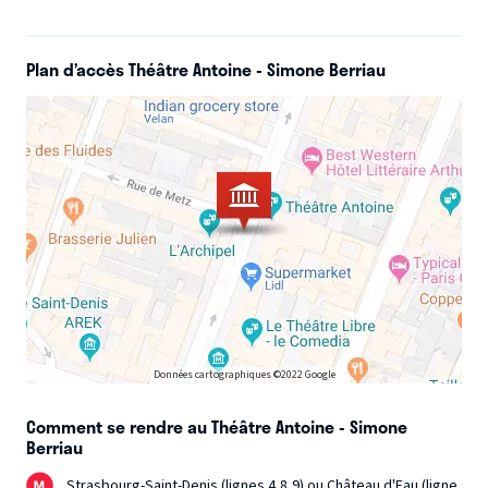
dansé (mal) au salon, j’ai rampé quelque fois dans des
goulets morbides, et escaladé très lentement des parois
blanches, j’ai même sauté par la fenêtre un soir. Tout cela
Plan d’accès Théâtre Antoine - Simone Berriau
m’a beaucoup transporté
».
Sylvain Tesson
Données cartographiques ©2022 Google
Comment se rendre au Théâtre Antoine - Simone
Berriau
Strasbourg-Saint-Denis (lignes 4,8,9) ou Château d'Eau (ligne