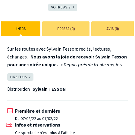
VOTRE AVIS
INFOS
PRESSE (0)
AVIS (0)
Sur les routes avec Sylvain Tesson: récits, lectures,
échanges.
Nous avons la joie de recevoir Sylvain Tesson
pour une soirée unique.
«
Depuis près de trente ans, je suis
sur les routes. Je me suis essayé à beaucoup de formes de
LIRE PLUS
FERMER
déplacement. J’ai sauté quarante fois d’un avion dans le ciel,
je suis monté à bord de motos russes qui ne voulaient pas
Distribution :
Sylvain TESSON
toujours aller où je le décidais, sur le dos de chevaux
merveilleux dont je connais encore les noms, j’ai nagé dans
Première et dernière
des grottes désertées par les sirènes nervaliennes, on m’a
Du 07/02/22 au 07/02/22
convié dans un sous-marin silencieux et dans des engins
Infos et réservations
pressés de prendre le large, j’ai grimpé aux balcons, j’ai
Ce spectacle n'est plus à l’affiche