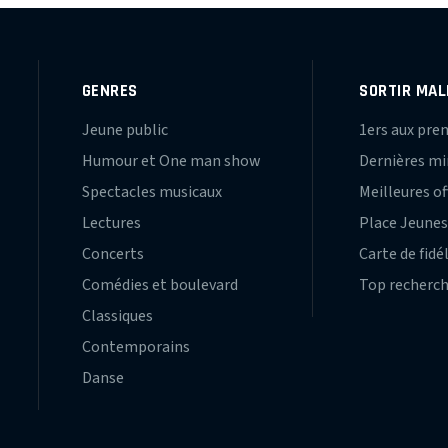
GENRES
SORTIR MAL
Jeune public
1ers aux pre
Humour et One man show
Dernières m
Spectacles musicaux
Meilleures of
Lectures
Place Jeune
Concerts
Carte de fidé
Comédies et boulevard
Top recherc
Classiques
Contemporains
Danse