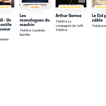
NEMENT
PROMO
PROCHAINEMENT
PROCH
Les
Arthur Gomez
Le Cid 
U - Un
monologues du
câble
Théâtre La
ostile
machin
compagnie du Café-
Théâtre 
coeur
Théâtre
Théâtre Comédie
Bastille
omédie