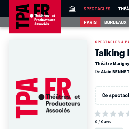
SPECTACLES
THÉÂ
PARIS
BORDEAUX
SPECTACLES À P
Talking
Théâtre Marigny 
De
Alain BENNE
Ce spectacle
0
0
avis