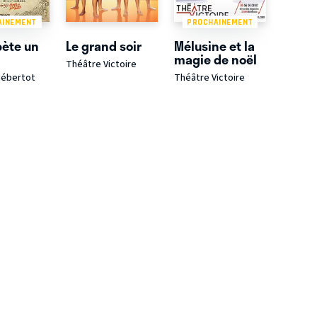
AINEMENT
PROCHAINEMENT
pète un
Le grand soir
Mélusine et la
magie de noël
Théâtre Victoire
Hébertot
Théâtre Victoire