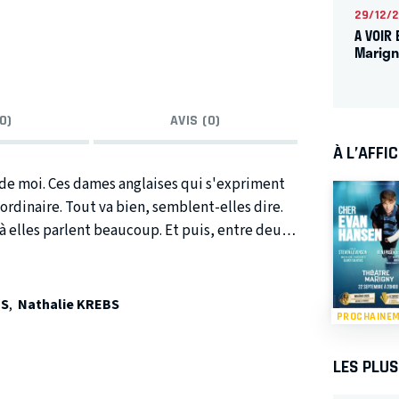
29/12/
A VOIR 
Marign
0)
AVIS (0)
À L’AFFI
is de moi. Ces dames anglaises qui s'expriment
 ordinaire. Tout va bien, semblent-elles dire.
éjà elles parlent beaucoup. Et puis, entre deux
st merveilleusement formidaaable ! Mais quand
ie de bureau est assez seule. D'ailleurs,
ais prenons un autre exemple. Voilà cette fois
NS
,
Nathalie KREBS
PROCHAINE
sine d'en face qui a un problème. Pas très
ur, Alan Bennett a ce don typiquement anglais
LES PLU
qui se dit réellement à travers eux. Avec une
agédie dans un esprit des plus grinçants.