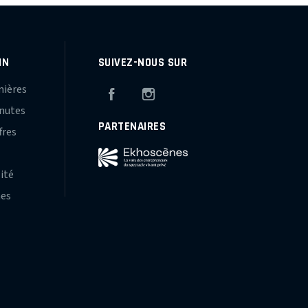
IN
SUIVEZ-NOUS SUR
mières
Facebook
Instagram
inutes
PARTENAIRES
fres
s
lité
hes