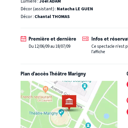
Lumière :
Joël ADAM
Laurent Pelly avait déjà mis en scène quelques unes
Décor (assistant) :
Natacha LE GUEN
1990. Il y revient avec délices dans ce nouveau spe
Décor :
Chantal THOMAS
l'origine, il présente de nouveaux textes.
Première et dernière
Infos et réserva
Du 12/06/09 au 18/07/09
Ce spectacle n'est p
l’affiche
Plan d’accès Théâtre Marigny