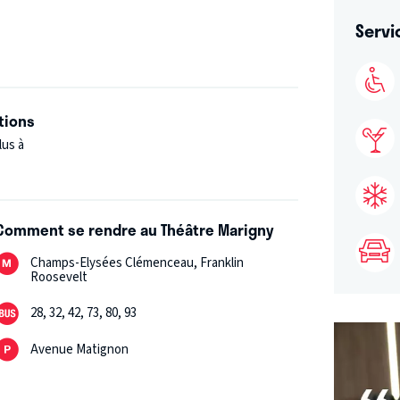
 de ces «têtes qui parlent» dans les années
Servi
ctacle où, avec les mêmes comédiennes qu'à
tions
lus à
Comment se rendre au Théâtre Marigny
Champs-Elysées Clémenceau, Franklin
Roosevelt
28, 32, 42, 73, 80, 93
Avenue Matignon