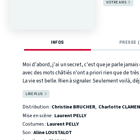
VOTRE AVIS
INFOS
PRESSE (
Moi d'abord, j'ai un secret, c'est que je parle jama
avec des mots châtiés n'ont a priori rien que de très
La vie est belle. Rien à signaler. Seulement voilà, d
phrases, on perçoit quelques failles. Certes tout e
LIRE PLUS
FERMER
même cette dame qui est train de nous parler de sa v
personne ne la supporte. En plus, elle est malade. M
Distribution :
Christine BRUCHER
,
Charlotte CLAME
une dame des plus épanouies. C'est seulement sa voi
Mise en scène :
Laurent PELLY
important : elle vient d'assassiner son mari. L'aute
Costumes :
Laurent PELLY
de jouer sur le décalage entre le ton des mots et ce 
Son :
Aline LOUSTALOT
habileté diabolique, il tisse ensemble humour et tr