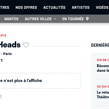
TRES
NOS OFFRES
ACTUALITÉS
ARTISTES
VIDÉOS
NANTES
AUTRES VILLES
EN TOURNÉE
ARIS
 Heads
DERNIÈR
- Paris
TT
09/06/
Récomp
dans l
 n'est plus à l’affiche
16/04/
Le ret
Théâtr