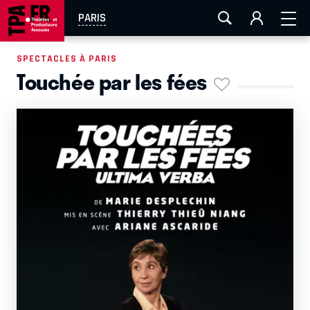
AIX-MARSEILLE
AURAY
CAEN
LA ROCHELLE
PARIS
ROUEN
TOULOUSE
FESTIVAL OFF AVIGNON
SPECTACLES À PARIS
Touchée par les fées
EN TOURNÉE