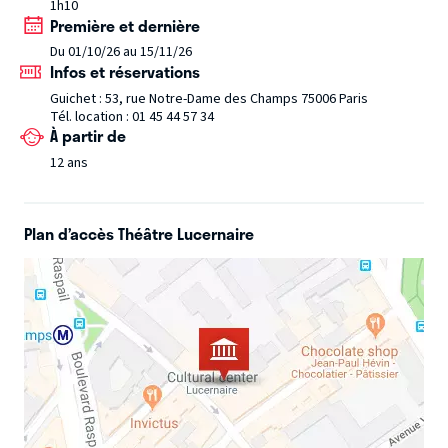
pudeur, et balaie d’un grand éclat de rire les moments les
1h10
Première et dernière
plus durs de sa vie.
Ariane Ascaride lève le voile sur sa vie
Du 01/10/26 au 15/11/26
de luttes et d’amour, avec humour, pudeur et sincérité.
Infos et réservations
Guichet : 53, rue Notre-Dame des Champs 75006 Paris
Tél. location : 01 45 44 57 34
À partir de
12 ans
Plan d’accès Théâtre Lucernaire