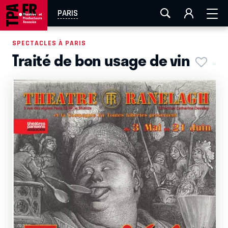
AIX-MARSEILLE
AURAY
CAEN
LA ROCHELLE
PARIS
ROUEN
TOULOUSE
FESTIVAL OFF AVIGNON
SPECTACLES À PARIS
Traité de bon usage de vin
EN TOURNÉE