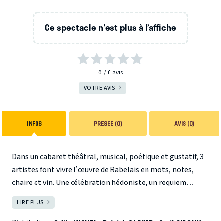
Ce spectacle n'est plus à l’affiche
0
0
avis
VOTRE AVIS
INFOS
PRESSE (0)
AVIS (0)
Dans un cabaret théâtral, musical, poétique et gustatif, 3
artistes font vivre l’œuvre de Rabelais en mots, notes,
chaire et vin. Une célébration hédoniste, un requiem
bacchusien, une messe dionysienne avec pour credo : In
LIRE PLUS
FERMER
Vino Veritas !