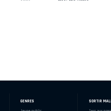
GENRES
SORTIR MAL
Jeune public
1ers aux pre