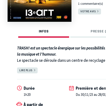
1 commentaire(s)
VOTRE AVIS
INFOS
PRESSE (
TRASH! est un spectacle énergique sur les possibilités
la musique et l’humour.
Le spectacle se déroule dans un centre de recyclage 
donnent une nouvelle vie à toutes sortes de déchet
LIRE PLUS
FERMER
dans notre société.
Bouteilles de butane, parapluies, ballons, boîtes à ou
vont tout transformer en sketches musicaux colorés 
Durée
Première et der
Attention ! Leur talent fou est vraiment contagieux.
1h20
Du 30/11/23 au 28/01
À partir de