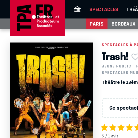
SPECTACLES
THÉÂ
PARIS
BORDEAUX
SPECTACLES À P
Trash!
JEUNE PUBLIC
SPECTACLES MU
Théâtre le 13ème
Ce spectacle
5
1
avis