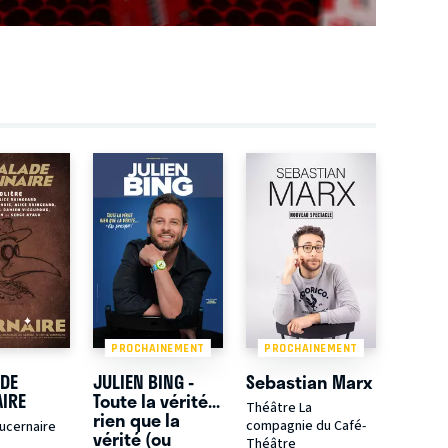
PROCHAINEMENT
PROCHAINEMENT
ADE
JULIEN BING -
Sebastian Marx
AIRE
Toute la vérité...
Théâtre La
rien que la
compagnie du Café-
ucernaire
vérité (ou
Théâtre