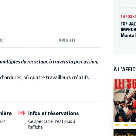
14/03/
TSF JAZ
IMPROB
Monta
0)
AVIS (1)
 multiples du recyclage à travers la percussion,
À L’AFFI
d’ordures, où quatre travailleurs créatifs
s, montrant au public l’excès de consumérisme
tils, cornes, sacs de bricolage… Ces gars-là
avec pleins d’esprit et d’humour.
nière
Infos et réservations
/24
Ce spectacle n'est plus à
PROCHAINE
l’affiche