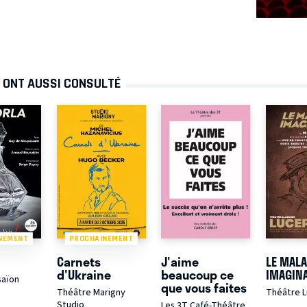
! ONT AUSSI CONSULTÉ
NEMENT
PROCHAINEMENT
Carnets
J'aime
LE MAL
d'Ukraine
beaucoup ce
IMAGIN
saïon
que vous faites
Théâtre Marigny
Théâtre L
Studio
Les 3T Café-Théâtre