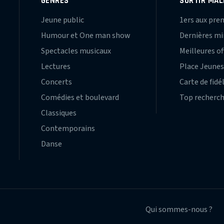
GENRES
SORTIR MAL
Jeune public
1ers aux pre
Humour et One man show
Dernières m
Spectacles musicaux
Meilleures of
Lectures
Place Jeune
Concerts
Carte de fidé
Comédies et boulevard
Top recherc
Classiques
Contemporains
Danse
Qui sommes-nous ?