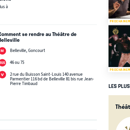
lus à
PROCHAINE
Comment se rendre au Théâtre de
Belleville
Belleville, Goncourt
46 ou 75
PROCHAINE
2 rue du Buisson Saint-Louis 140 avenue
Parmentier 116 bd de Belleville 81 bis rue Jean-
Pierre Timbaud
LES PLU
Théât