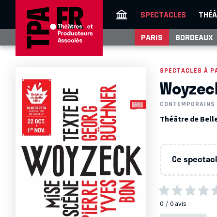
SPECTACLES
THÉÂ
PARIS
BORDEAUX
SPECTACLES À P
Woyzec
CONTEMPORAINS
Théâtre de Bellev
Ce spectacle
0
0
avis