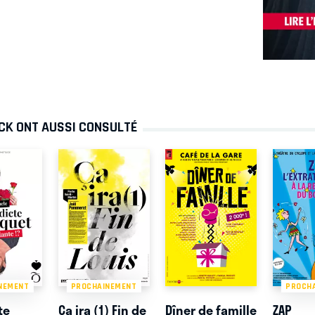
CK ONT AUSSI CONSULTÉ
NEMENT
PROCHAINEMENT
PROCH
te
Ça ira (1) Fin de
Dîner de famille
ZAP