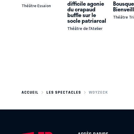
difficile agonie
Bousquet
Théâtre Essaïon
du crapaud
Bienveil
buffle sur le
Théâtre Tr
socle patriarcal
Théâtre de l'Atelier
ACCUEIL
LES SPECTACLES
WOYZECK