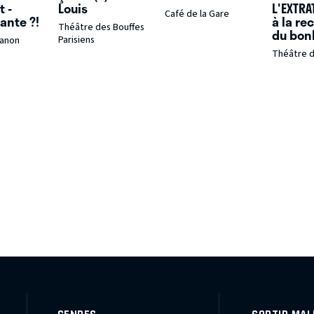
 -
Louis
L'EXTRA
Café de la Gare
lante ?!
à la re
Théâtre des Bouffes
du bon
Parisiens
ianon
Théâtre 