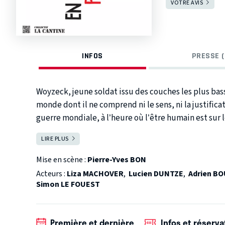
VOTRE AVIS
INFOS
PRESSE (
Woyzeck, jeune soldat issu des couches les plus bass
monde dont il ne comprend ni le sens, ni la justifica
guerre mondiale, à l’heure où l’être humain est su
l’histoire de Woyzeck est une histoire d’amour au c
LIRE PLUS
FERMER
et le mensonge. Inspirée de faits réels et constitué
est incroyablement visionnaire et en dit long sur l
Mise en scène :
Pierre-Yves BON
incontournable du théâtre allemand revisité par le c
Acteurs :
Liza MACHOVER
,
Lucien DUNTZE
,
Adrien B
Simon LE FOUEST
Première et dernière
Infos et réserva