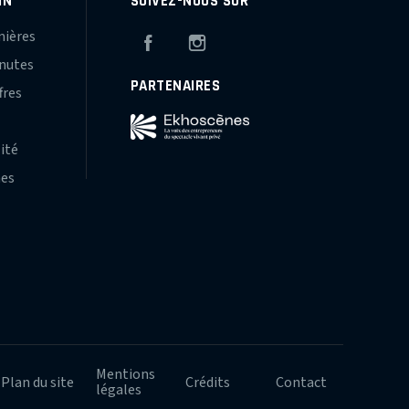
IN
SUIVEZ-NOUS SUR
mières
Facebook
Instagram
inutes
PARTENAIRES
fres
s
lité
hes
Mentions
Plan du site
Crédits
Contact
légales