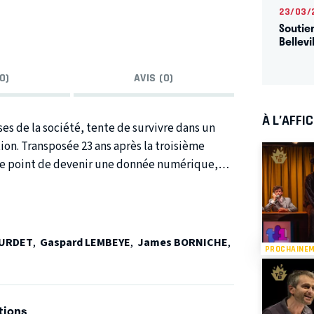
23/03/
Soutie
Bellevi
0)
AVIS (0)
À L’AFFI
es de la société, tente de survivre dans un
tion. Transposée 23 ans après la troisième
r le point de devenir une donnée numérique,
oeur d’un système rongé par l’individualisme
e de tableaux inachevés, l’oeuvre de Büchner
’incohérence du monde. Un classique
ollectif La Cantine.
OURDET
,
Gaspard LEMBEYE
,
James BORNICHE
,
PROCHAINE
tions