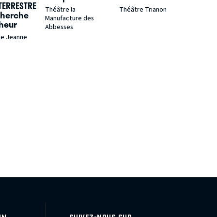
TERRESTRE
Théâtre la
Théâtre Trianon
cherche
Manufacture des
heur
Abbesses
de Jeanne