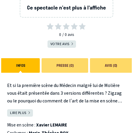
Ce spectacle n'est plus à l’affiche
0
0
avis
VOTRE AVIS
INFOS
PRESSE (0)
AVIS (0)
Et si la première scène du Médecin malgré lui de Molière
vous était présentée dans 3 versions différentes ? Zigzag
ou le pourquoi du comment de l’art de la mise en scène
dans un spectacle ludique et surprenant !
Relâches les 21,
LIRE PLUS
FERMER
22, 25, 29 & 30 mars
Mise en scène :
Xavier LEMAIRE