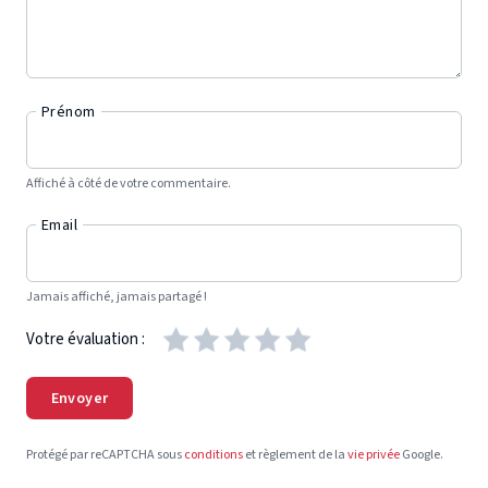
Prénom
Affiché à côté de votre commentaire.
Email
Jamais affiché, jamais partagé !
Votre évaluation :
Envoyer
Protégé par reCAPTCHA sous
conditions
et règlement de la
vie privée
Google.