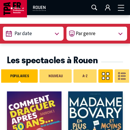
AIX-MARSEILLE
AURAY
CAEN
LA ROCHELLE
ROUEN
ROUEN
TOULOUSE
FESTIVAL OFF AVIGNON
Par date
EN TOURNÉE
Les spectacles à Rouen
POPULAIRES
NOUVEAU
A-Z