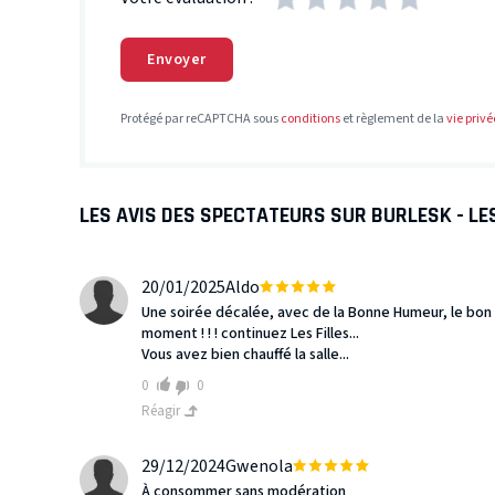
Envoyer
Protégé par reCAPTCHA sous
conditions
et règlement de la
vie privé
LES AVIS DES SPECTATEURS SUR BURLESK - LE
20/01/2025
Aldo
Une soirée décalée, avec de la Bonne Humeur, le bon 
moment ! ! ! continuez Les Filles...
Vous avez bien chauffé la salle...
0
0
Réagir
29/12/2024
Gwenola
À consommer sans modération