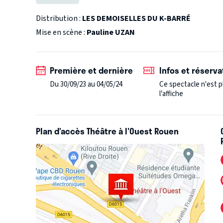
Et puis... Il a fallu s'adapter.
Affranchies, pétillantes et déjantées, ces trois Demoi
Distribution :
LES DEMOISELLES DU K-BARRÉ
une sacrée dose d'audace, dans un tourbillon d'effeu
Mise en scène :
Pauline UZAN
Vous aimez les strass, le glamour, la chantilly et le B
Laissez-vous étourdir par ce cabaret à la bonne hum
Première et dernière
Infos et réserva
LE SAVIEZ-VOUS ?
Du 30/09/23 au 04/05/24
Ce spectacle n'est p
Créé en 2011, les Demoiselles du K-barré, c'est un univ
l’affiche
de liberté. Après près de 10 000 spectateurs, des succ
nominations aux Trophées de la Comédie Musicale ave
Plan d’accès Théâtre à l'Ouest Rouen
BurlesK, leur nouveau projet.