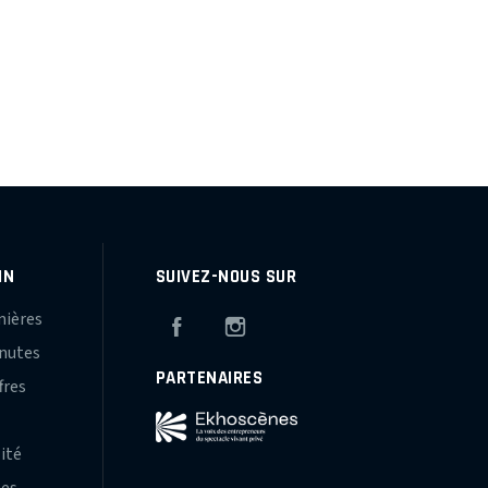
IN
SUIVEZ-NOUS SUR
mières
Facebook
Instagram
inutes
PARTENAIRES
fres
s
lité