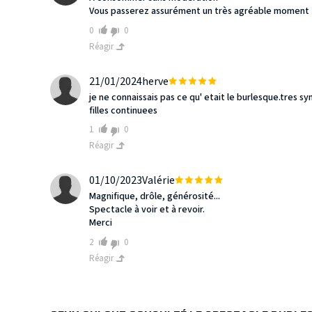
Vous passerez assurément un très agréable moment
0
0
Réagir
21/01/2024
herve
je ne connaissais pas ce qu' etait le burlesque.tres s
filles continuees
1
0
Réagir
01/10/2023
Valérie
Magnifique, drôle, générosité...
Spectacle à voir et à revoir.
Merci
2
0
Réagir