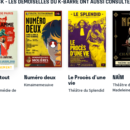
K - LES DEMOISELLES DU K-BARRÉ ONT AUSSI CONSULTÉ
NEMENT
 tout
Numéro deux
Le Procès d'une
NAÏM
vie
Kimaimemesuive
Théâtre d
Madelein
médie de
Théâtre du Splendid