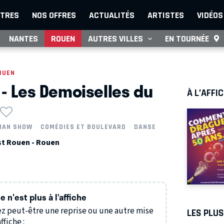
TRES
NOS OFFRES
ACTUALITÉS
ARTISTES
VIDÉOS
NANTES
ROUEN
AUTRES VILLES
EN TOURNÉE
OUEN
 - Les Demoiselles du
À L’AFFI
MAN SHOW
COMÉDIES ET BOULEVARD
DANSE
st Rouen - Rouen
N
 n'est plus à l’affiche
z peut-être une reprise ou une autre mise
LES PLU
ffiche :