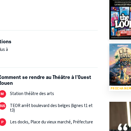
selles revisitent les codes du cabaret, avec
illage et de générosité.
TP ?! Vous ne serez pas déçu.e.s.
eur contagieuse !
tions
lus à
ers insolite et culotté qui insuffle un vent frais
ès à Paris et au Festival d'Avignon, et 2
c leur premier spectacle, elles présentent
Comment se rendre au Théâtre à l'Ouest
Rouen
PROCHAINE
Station théâtre des arts
TEOR arrêt boulevard des belges (lignes t1 et
t3)
Les docks, Place du vieux marché, Préfecture