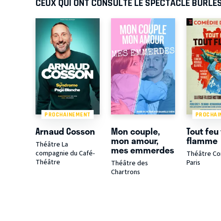
CEUX QUI ONT CONSULTÉ LE SPECTACLE BURLES
PROCHAINEMENT
PROCHAI
Arnaud Cosson
Mon couple,
Tout feu
mon amour,
flamme
Théâtre La
mes emmerdes
compagnie du Café-
Théâtre Co
Théâtre
Paris
Théâtre des
Chartrons