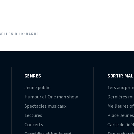
SELLES DU K-BARRÉ
GENRES
SORTIR MAL
Jeune public
1ers aux pre
Humour et One man show
Dernières m
Spectacles musicaux
Meilleures of
Lectures
Place Jeune
Concerts
Carte de fidé