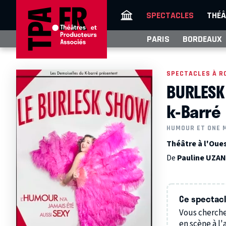
SPECTACLES
THÉÂ
PARIS
BORDEAUX
SPECTACLES À R
BURLESK
k-Barré
HUMOUR ET ONE 
Théâtre à l'Oue
De
Pauline UZA
Ce spectacle
Vous cherche
en scène à l'a