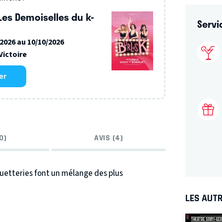
Les Demoiselles du k-
Servi
/2026 au 10/10/2026
Victoire
er
0)
AVIS (4)
uetteries font un mélange des plus
LES AUTR
 éventuellement de Broadway.