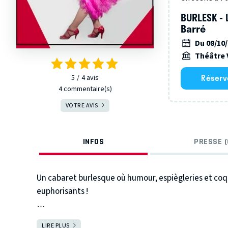
BURLESK - 
Barré
Du 08/10
Théâtre 
Réserv
5
4
avis
4 commentaire(s)
VOTRE AVIS
INFOS
PRESSE (
Un cabaret burlesque où humour, espiègleries et coq
euphorisants !
Elles rêvaient des Folies Bergères, de Las Vegas ou
LIRE PLUS
FERMER