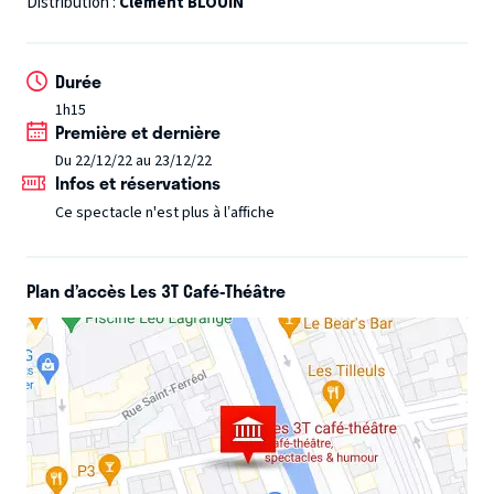
Distribution :
Clément BLOUIN
Magie, humour, mise en scène, tout y est pour nous
régaler ! Courez-y !
"Clément Blouin est hors du
Durée
commun"
Le Parisien
1h15
"Insaisissable dandi drôle et touchant"
Le Figaro
Première et dernière
Du 22/12/22 au 23/12/22
Infos et réservations
Ce spectacle n'est plus à l’affiche
Plan d’accès Les 3T Café-Théâtre