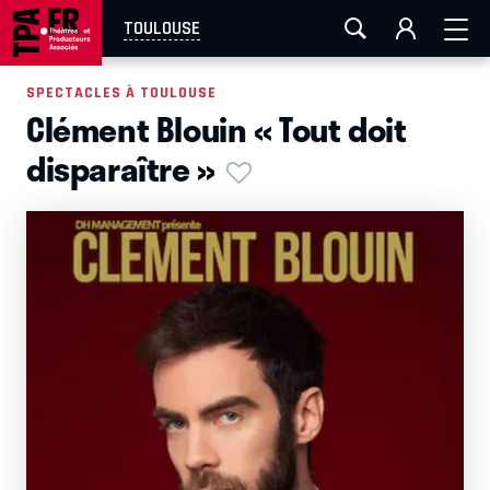
AIX-MARSEILLE
AURAY
CAEN
LA ROCHELLE
TOULOUSE
ROUEN
TOULOUSE
FESTIVAL OFF AVIGNON
SPECTACLES À TOULOUSE
Clément Blouin « Tout doit
EN TOURNÉE
disparaître »