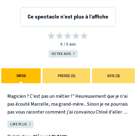
Ce spectacle n'est plus à l’affiche
0
0
avis
VOTRE AVIS
INFOS
PRESSE (0)
AVIS (0)
Magicien ? C'est pas un métier !" Heureusement que je n'ai
pas écouté Marcelle, ma grand-mère... Sinon je ne pourrais
pas vous raconter comment j'ai convaincu Chloé d'aller au
cinéma avec moi à 14 ans, ma rivalité avec Florentin, mes
LIRE PLUS
FERMER
expériences de G.O au Club Med ou encore mes premières
années à Paris ! Et tout ça... grâce à la magie !