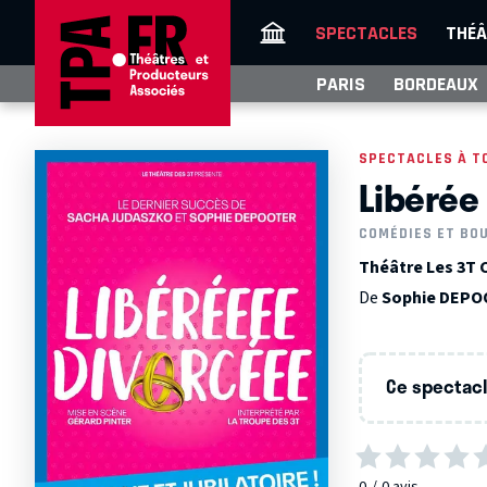
SPECTACLES
THÉÂ
PARIS
BORDEAUX
SPECTACLES À T
Libérée
COMÉDIES ET BO
Théâtre Les 3T 
De
Sophie DEP
Ce spectacle
0
0
avis