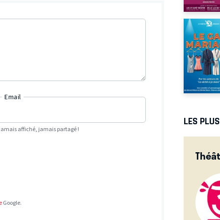
Email
LES PLU
Jamais affiché, jamais partagé !
Théât
e
Google.