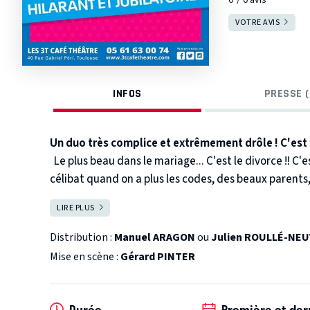
VOTRE AVIS
INFOS
PRESSE (
Un duo très complice et extrêmement drôle ! C'est f
Le plus beau dans le mariage... C'est le divorce !! C'e
célibat quand on a plus les codes, des beaux parents,
colocation qui s'éternise... N'est-ce pas dans ces m
LIRE PLUS
FERMER
peut-être la personne idéale... Ou pas !
Pour ceux qu
! Pour ceux qui sont en couple, c'est le moment de vo
Distribution :
Manuel ARAGON
ou
Julien ROULLÉ-NEU
Mise en scène :
Gérard PINTER
Durée
Première et der