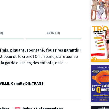
0)
AVIS (0)
rais, piquant, spontané, fous rires garantis !
st beau de le croire ! On en parle, du retour au
 la garde du chien, des enfants, de la
oments là qu'on se rend compte que son ex était
i sont séparés, c'est le moment de vous marrer
us préparer...
VILLE
,
Camille DINTRANS
nière
Infos et réservations