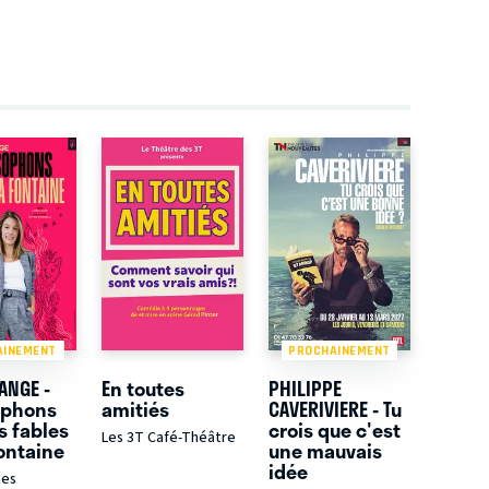
AINEMENT
PROCHAINEMENT
ANGE -
En toutes
PHILIPPE
ophons
amitiés
CAVERIVIERE - Tu
s fables
crois que c'est
Les 3T Café-Théâtre
ontaine
une mauvais
idée
des