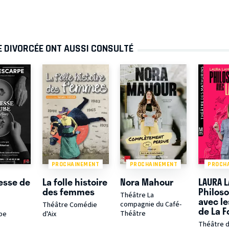
E DIVORCÉE ONT AUSSI CONSULTÉ
PROCHAINEMENT
PROCHAINEMENT
PROCH
esse de
La folle histoire
Nora Mahour
LAURA L
des femmes
Philos
Théâtre La
avec le
compagnie du Café-
Théâtre Comédie
de La F
Théâtre
pe
d'Aix
Théâtre 