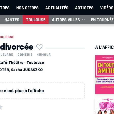
TRES
NOS OFFRES
ACTUALITÉS
ARTISTES
VIDÉOS
NANTES
TOULOUSE
AUTRES VILLES
EN TOURNÉE
OULOUSE
 divorcée
À L’AFFI
ULEVARD
COMÉDIE
HUMOUR
Café-Théâtre - Toulouse
OOTER
,
Sacha JUDASZKO
 n'est plus à l’affiche