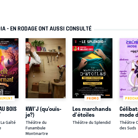
IA - EN RODAGE ONT AUSSI CONSULTÉ
NEMENT
PROMO
PROCH
AU BOIS
KWI'J (qu’ouïs-
Les marchands
Célibat
T
je?)
d'étoiles
mode d
La Gaîté
Théâtre du
Théâtre du Splendid
Théâtre 
e
Funambule
des Suds
Montmartre