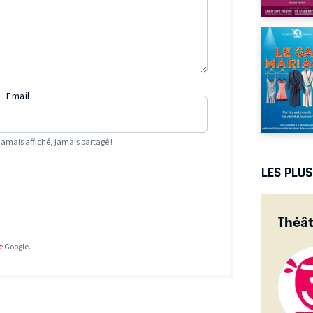
Email
Jamais affiché, jamais partagé !
LES PLU
Théât
e
Google.