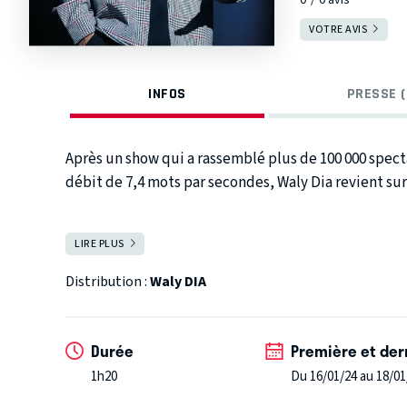
VOTRE AVIS
INFOS
PRESSE (
Après un show qui a rassemblé plus de 100 000 spect
débit de 7,4 mots par secondes, Waly Dia revient sur
LIRE PLUS
FERMER
Distribution :
Waly DIA
Durée
Première et der
1h20
Du 16/01/24 au 18/01