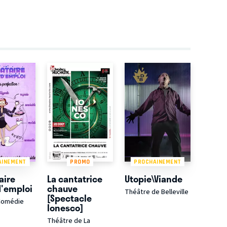
AINEMENT
PROMO
PROCHAINEMENT
aire
La cantatrice
Utopie\Viande
'emploi
chauve
Théâtre de Belleville
[Spectacle
Comédie
Ionesco]
Théâtre de La