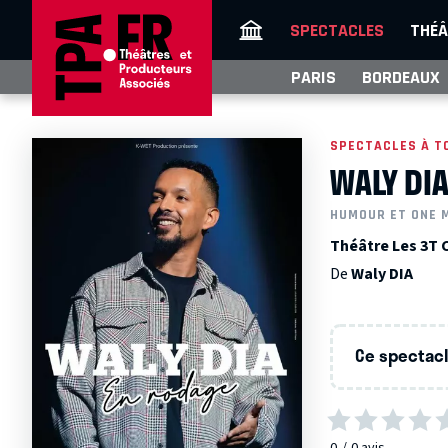
SPECTACLES
THÉÂ
PARIS
BORDEAUX
SPECTACLES À T
WALY DIA
HUMOUR ET ONE 
Théâtre Les 3T 
De
Waly DIA
Ce spectacle
0
0
avis