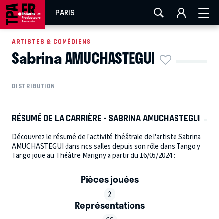
AIX-MARSEILLE
AURAY
CAEN
LA ROCHELLE
PARIS
ROUEN
TOULOUSE
FESTIVAL OFF AVIGNON
ARTISTES & COMÉDIENS
Sabrina AMUCHASTEGUI
EN TOURNÉE
DISTRIBUTION
RÉSUMÉ DE LA CARRIÈRE - SABRINA AMUCHASTEGUI
Découvrez le résumé de l'activité théâtrale de l'artiste Sabrina
AMUCHASTEGUI dans nos salles depuis son rôle dans Tango y
Tango joué au Théâtre Marigny à partir du 16/05/2024 :
Pièces jouées
2
Représentations